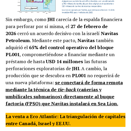
Sin embargo, como
JHI
carecía de la espalda financiera
para perforar por sí misma, el
27 de febrero de
2026
cerró un acuerdo decisivo con la israelí
Navitas
Petroleum
. Mediante este pacto,
Navitas
también
adquirió el
65% del control operativo del bloque
PL001
, comprometiéndose a financiar mediante un
préstamo de hasta
USD 14 millones
las futuras
perforaciones exploratorias de
JHI
. A cambio, la
producción que se descubra en
PL001
no requerirá de
una nueva plataforma:
se conectará de forma remota
mediante la técnica de
tie-back
(cañerías y
umbilicales submarinos) directamente al buque
factoría (FPSO) que Navitas instalará en Sea Lion.
La venta a Eco Atlantic: La triangulación de capitales
entre Canadá, Israel y EE.UU.