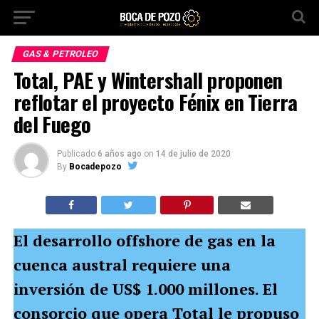
GAS & PETROLEO
Total, PAE y Wintershall proponen
reflotar el proyecto Fénix en Tierra
del Fuego
Publicado
6 años ago
on
14 de julio de 2020
By
Bocadepozo
El desarrollo offshore de gas en la
cuenca austral requiere una
inversión de US$ 1.000 millones. El
consorcio que opera Total le propuso