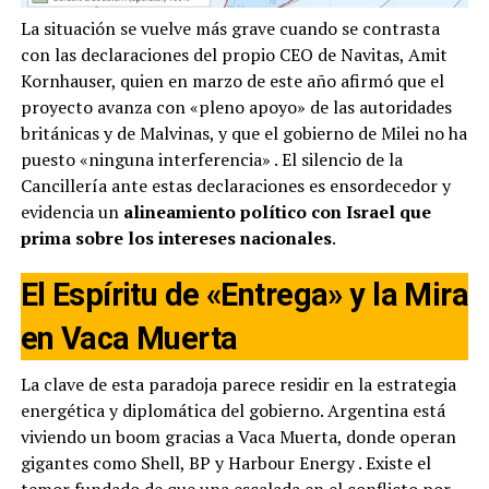
La situación se vuelve más grave cuando se contrasta
con las declaraciones del propio CEO de Navitas, Amit
Kornhauser, quien en marzo de este año afirmó que el
proyecto avanza con «pleno apoyo» de las autoridades
británicas y de Malvinas, y que el gobierno de Milei no ha
puesto «ninguna interferencia»
. El silencio de la
Cancillería ante estas declaraciones es ensordecedor y
evidencia un
alineamiento político con Israel que
prima sobre los intereses nacionales
.
El Espíritu de «Entrega» y la Mira
en Vaca Muerta
La clave de esta paradoja parece residir en la estrategia
energética y diplomática del gobierno. Argentina está
viviendo un boom gracias a Vaca Muerta, donde operan
gigantes como Shell, BP y Harbour Energy
. Existe el
temor fundado de que una escalada en el conflicto por