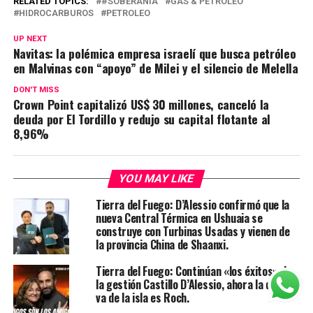
RELATED TOPICS:
#SOBERANÍA
GAS & PETROLEO
HIDROCARBUROS
PETROLEO
UP NEXT
Navitas: la polémica empresa israelí que busca petróleo
en Malvinas con “apoyo” de Milei y el silencio de Melella
DON'T MISS
Crown Point capitalizó US$ 30 millones, canceló la
deuda por El Tordillo y redujo su capital flotante al
8,96%
YOU MAY LIKE
Tierra del Fuego: D’Alessio confirmó que la
nueva Central Térmica en Ushuaia se
construye con Turbinas Usadas y vienen de
la provincia China de Shaanxi.
Tierra del Fuego: Continúan «los éxitos» de
la gestión Castillo D’Alessio, ahora la que se
va de la isla es Roch.