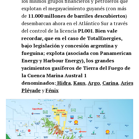
los mismos grupos financieros y petroleros que
explotan el megayacimiento guyanés (con más
de
11.000 millones de barriles descubiertos
)
desembarcan ahora en el Atlántico Sur a través
del control de la licencia
PL001
.
Bien vale
recordar, que en el caso de TotalEnergies,
bajo legislación y concesión argentina y
fueguina; explota (asociada con Panamerican
Energy y Harbour Energy), los grandes
yacimientos gasíferos de Tierra del Fuego de
la Cuenca Marina Austral 1
denominados:
Hidra
,
Kaus
,
Argo
,
Carina
,
Aries
,
V
Pléyade
y
Fénix