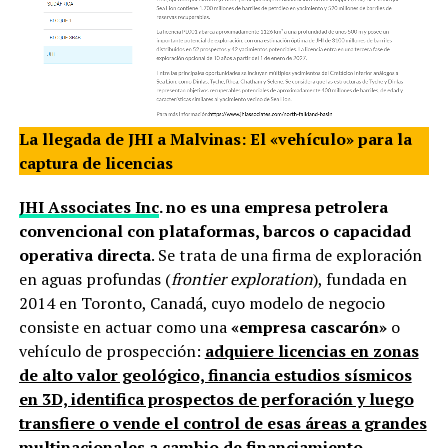
La llegada de JHI a Malvinas: El «vehículo» para la
captura de licencias
JHI Associates Inc
. no es una empresa petrolera
convencional con plataformas, barcos o capacidad
operativa directa
. Se trata de una firma de exploración
en aguas profundas (
frontier exploration
), fundada en
2014 en Toronto, Canadá, cuyo modelo de negocio
consiste en actuar como una
«empresa cascarón»
o
vehículo de prospección:
adquiere licencias en zonas
de alto valor geológico, financia estudios sísmicos
en 3D, identifica prospectos de perforación y luego
transfiere o vende el control de esas áreas a grandes
multinacionales a cambio de financiamiento