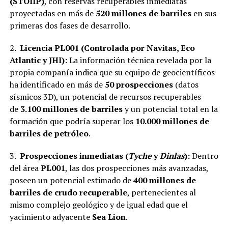
(STOIIP)
, con reservas recuperables inmediatas
proyectadas en más de
520 millones de barriles
en sus
primeras dos fases de desarrollo.
2.
Licencia PL001 (Controlada por Navitas, Eco
Atlantic y JHI):
La información técnica revelada por la
propia compañía indica que su equipo de geocientíficos
ha identificado en más de
50 prospecciones
(datos
sísmicos 3D), un potencial de recursos recuperables
de
3.100 millones de barriles
y un potencial total en la
formación que podría superar los
10.000 millones de
barriles de petróleo
.
3.
Prospecciones inmediatas (
Tyche
y
Dinlas
):
Dentro
del área
PL001
, las dos prospecciones más avanzadas,
poseen un potencial estimado de
400 millones de
barriles de crudo recuperable
, pertenecientes al
mismo complejo geológico y de igual edad que el
yacimiento adyacente
Sea Lion
.