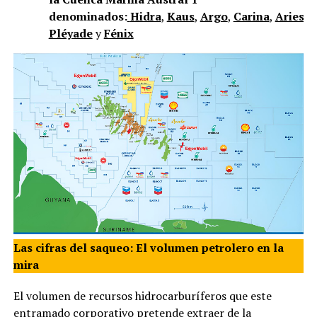
denominados:
Hidra
,
Kaus
,
Argo
,
Carina
,
Aries
,
V
Pléyade
y
Fénix
Las cifras del saqueo: El volumen petrolero en la
mira
El volumen de recursos hidrocarburíferos que este
entramado corporativo pretende extraer de la