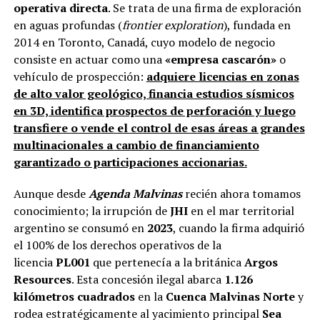
operativa directa
. Se trata de una firma de exploración
en aguas profundas (
frontier exploration
), fundada en
2014 en Toronto, Canadá, cuyo modelo de negocio
consiste en actuar como una
«empresa cascarón»
o
vehículo de prospección:
adquiere licencias en zonas
de alto valor geológico, financia estudios sísmicos
en 3D, identifica prospectos de perforación y luego
transfiere o vende el control de esas áreas a grandes
multinacionales a cambio de financiamiento
garantizado o participaciones accionarias.
Aunque desde
Agenda Malvinas
recién ahora tomamos
conocimiento; la irrupción de
JHI
en el mar territorial
argentino se consumó en
2023
, cuando la firma adquirió
el 100% de los derechos operativos de la
licencia
PL001
que pertenecía a la británica
Argos
Resources
. Esta concesión ilegal abarca
1.126
kilómetros cuadrados
en la
Cuenca Malvinas Norte
y
rodea estratégicamente al yacimiento principal
Sea