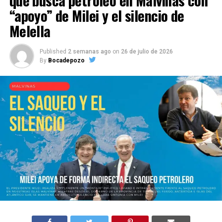
que busca petróleo en Malvinas con
“apoyo” de Milei y el silencio de
Melella
Published
2 semanas ago
on
26 de julio de 2026
By
Bocadepozo