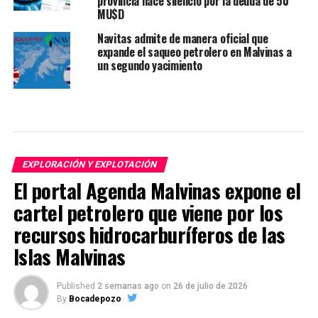
provincia hace silencio por la deuda de 50
MU$D
Navitas admite de manera oficial que
expande el saqueo petrolero en Malvinas a
un segundo yacimiento
EXPLORACIÓN Y EXPLOTACIÓN
El portal Agenda Malvinas expone el
cartel petrolero que viene por los
recursos hidrocarburíferos de las
Islas Malvinas
Published
2 semanas ago
on
26 de julio de 2026
By
Bocadepozo