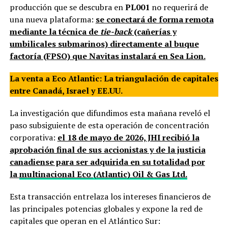
producción que se descubra en
PL001
no requerirá de
una nueva plataforma:
se conectará de forma remota
mediante la técnica de
tie-back
(cañerías y
umbilicales submarinos) directamente al buque
factoría (FPSO) que Navitas instalará en Sea Lion.
La venta a Eco Atlantic: La triangulación de capitales
entre Canadá, Israel y EE.UU.
La investigación que difundimos esta mañana reveló el
paso subsiguiente de esta operación de concentración
corporativa:
el 18 de mayo de 2026, JHI recibió la
aprobación final de sus accionistas y de la justicia
canadiense para ser adquirida en su totalidad por
la
multinacional Eco (Atlantic) Oil & Gas Ltd.
Esta transacción entrelaza los intereses financieros de
las principales potencias globales y expone la red de
capitales que operan en el Atlántico Sur: