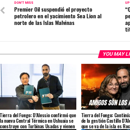
DON'T MISS
UP
Premier Oil suspendió el proyecto
“
petrolero en el yacimiento Sea Lion al
p
norte de las Islas Malvinas
ap
ti
YOU MAY L
Tierra del Fuego: D’Alessio confirmó que
Tierra del Fuego: Continú
la nueva Central Térmica en Ushuaia se
de la gestión Castillo D’Al
construye con Turbinas Usadas y vienen
que se va de la isla es Roc