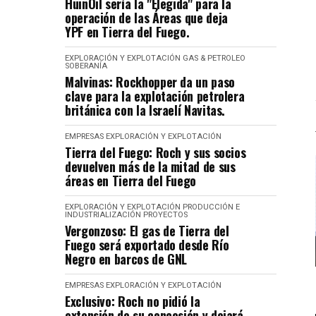
HuinOil sería la "Elegida" para la
operación de las Áreas que deja
YPF en Tierra del Fuego.
EXPLORACIÓN Y EXPLOTACIÓN
GAS & PETROLEO
SOBERANÍA
Malvinas: Rockhopper da un paso
clave para la explotación petrolera
británica con la Israelí Navitas.
EMPRESAS
EXPLORACIÓN Y EXPLOTACIÓN
Tierra del Fuego: Roch y sus socios
devuelven más de la mitad de sus
áreas en Tierra del Fuego
EXPLORACIÓN Y EXPLOTACIÓN
PRODUCCIÓN E
INDUSTRIALIZACIÓN
PROYECTOS
Vergonzoso: El gas de Tierra del
Fuego será exportado desde Río
Negro en barcos de GNL
EMPRESAS
EXPLORACIÓN Y EXPLOTACIÓN
Exclusivo: Roch no pidió la
extensión de su concesión y dejará