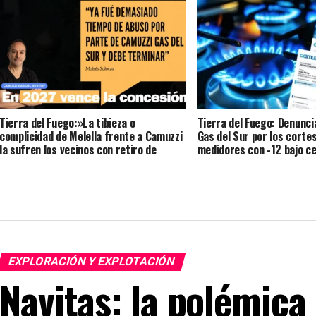
de la provincia China de Shaanxi.
Tierra del Fuego:»La tibieza o
Tierra del Fuego: Denunci
complicidad de Melella frente a Camuzzi
Gas del Sur por los cortes
la sufren los vecinos con retiro de
medidores con -12 bajo ce
medidores con -18 bajo cero» sentenció
provincia hace silencio po
Solorza (Audio)
50 MU$D
EXPLORACIÓN Y EXPLOTACIÓN
Navitas: la polémica