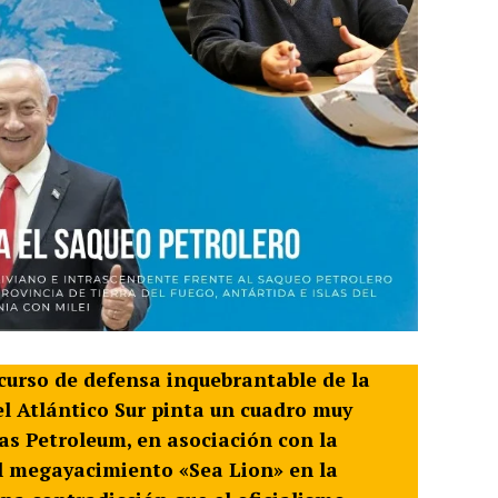
scurso de defensa inquebrantable de la
 el Atlántico Sur pinta un cuadro muy
as Petroleum, en asociación con la
el megayacimiento «Sea Lion» en la