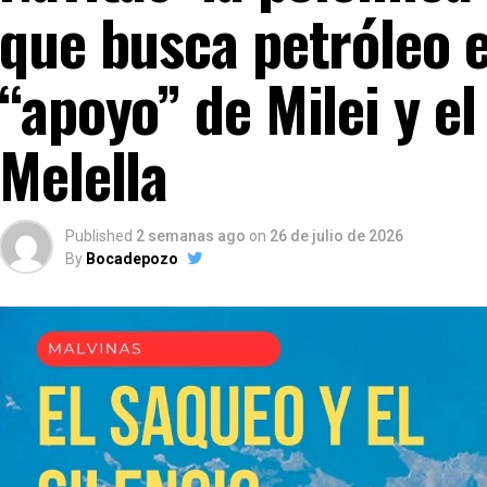
que busca petróleo 
“apoyo” de Milei y el
Melella
Published
2 semanas ago
on
26 de julio de 2026
By
Bocadepozo