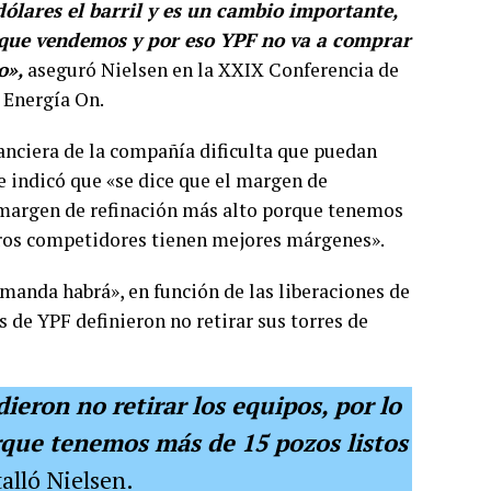
ólares el barril y es un cambio importante,
 que vendemos y por eso YPF no va a comprar
o»,
aseguró Nielsen en la XXIX Conferencia de
ó Energía On.
anciera de la compañía dificulta que puedan
e indicó que «se dice que el margen de
n margen de refinación más alto porque tenemos
tros competidores tienen mejores márgenes».
manda habrá», en función de las liberaciones de
s de YPF definieron no retirar sus torres de
ieron no retirar los equipos, por lo
orque tenemos más de 15 pozos listos
talló Nielsen.