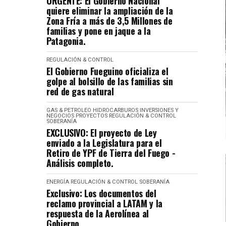
URGENTE: El Gobierno Nacional
quiere eliminar la ampliación de la
Zona Fría a más de 3,5 Millones de
familias y pone en jaque a la
Patagonia.
REGULACIÓN & CONTROL
El Gobierno Fueguino oficializa el
golpe al bolsillo de las familias sin
red de gas natural
GAS & PETROLEO
HIDROCARBUROS
INVERSIONES Y
NEGOCIOS
PROYECTOS
REGULACIÓN & CONTROL
SOBERANÍA
EXCLUSIVO: El proyecto de Ley
enviado a la Legislatura para el
Retiro de YPF de Tierra del Fuego -
Análisis completo.
ENERGÍA
REGULACIÓN & CONTROL
SOBERANÍA
Exclusivo: Los documentos del
reclamo provincial a LATAM y la
respuesta de la Aerolínea al
Gobierno