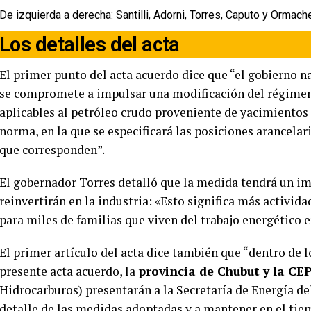
De izquierda a derecha: Santilli, Adorni, Torres, Caputo y Ormach
Los detalles del acta
El primer punto del acta acuerdo dice que “el gobierno na
se compromete a impulsar una modificación del régimen 
aplicables al petróleo crudo proveniente de yacimientos
norma, en la que se especificará las posiciones arancel
que corresponden”.
El gobernador Torres detalló que la medida tendrá un 
reinvertirán en la industria: «Esto significa más activi
para miles de familias que viven del trabajo energético 
El primer artículo del acta dice también que “dentro de l
presente acta acuerdo, la
provincia de Chubut y la CE
Hidrocarburos) presentarán a la Secretaría de Energía de
detalle de las medidas adoptadas y a mantener en el tiem