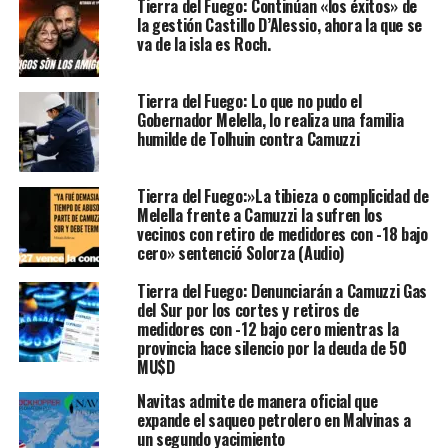
Tierra del Fuego: Continúan «los éxitos» de
la gestión Castillo D’Alessio, ahora la que se
va de la isla es Roch.
Tierra del Fuego: Lo que no pudo el
Gobernador Melella, lo realiza una familia
humilde de Tolhuin contra Camuzzi
Tierra del Fuego:»La tibieza o complicidad de
Melella frente a Camuzzi la sufren los
vecinos con retiro de medidores con -18 bajo
cero» sentenció Solorza (Audio)
Tierra del Fuego: Denunciarán a Camuzzi Gas
del Sur por los cortes y retiros de
medidores con -12 bajo cero mientras la
provincia hace silencio por la deuda de 50
MU$D
Navitas admite de manera oficial que
expande el saqueo petrolero en Malvinas a
un segundo yacimiento