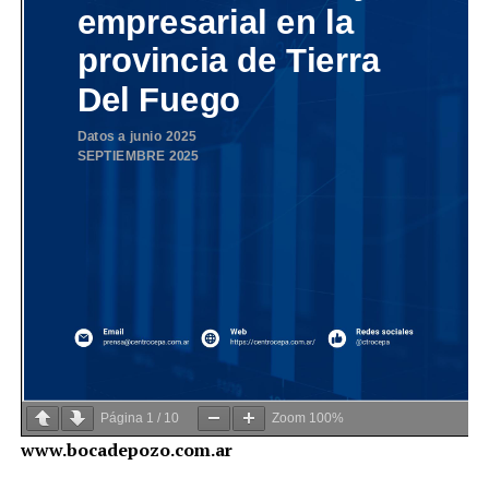
Página
1
/
10
Zoom
100%
www.bocadepozo.com.ar