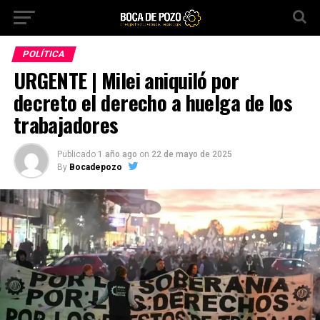
POLÍTICA
URGENTE | Milei aniquiló por
decreto el derecho a huelga de los
trabajadores
Publicado
1 año ago
on
22 de mayo de 2025
By
Bocadepozo