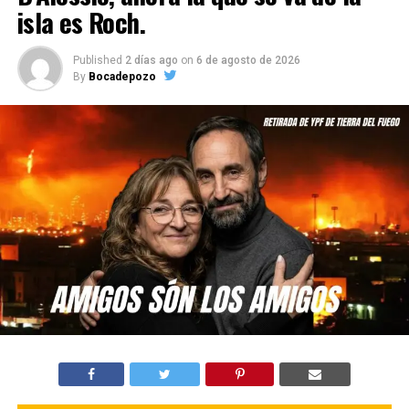
isla es Roch.
Published
2 días ago
on
6 de agosto de 2026
By
Bocadepozo