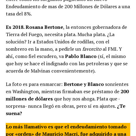
Endeudamiento de mas de 200 Millones de Dólares a una
tasa del 8%.
Es 2018. Rosana Bertone
, la entonces gobernadora de
Tierra del Fuego, necesita plata. Mucha plata. ¿La
solución? Ir a Estados Unidos de rodillas, con el
sombrero en la mano, a pedirle un
favorcito
al FMI. Y
ahí, como fiel escudero, va
Pablo Blanco
(sí, el mismo
que hoy se hace el indignado con las petroleras y que se
acuerda de Malvinas convenientemente).
La foto es para enmarcar:
Bertone y Blanco
sonrientes
en Washington, mientras firmaban ese préstamo de
200
millones de dólares
que hoy nos ahoga. Plata que -
sorpresa- nunca llegó en obras, pero sí en ajustes.
¿Te
suena?
Lo más llamativo es que el endeudamiento tomado
por «orden» de Mauricio Macri, fue adquirido a una