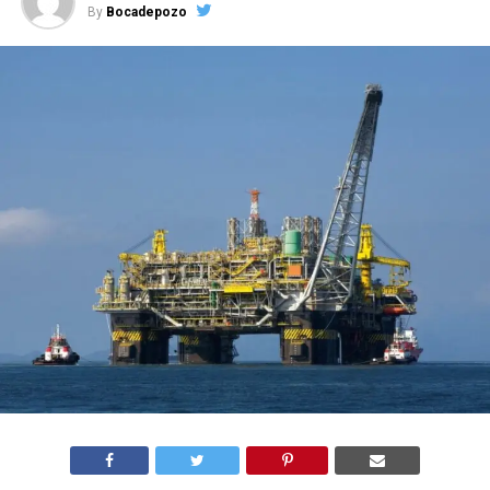
By
Bocadepozo