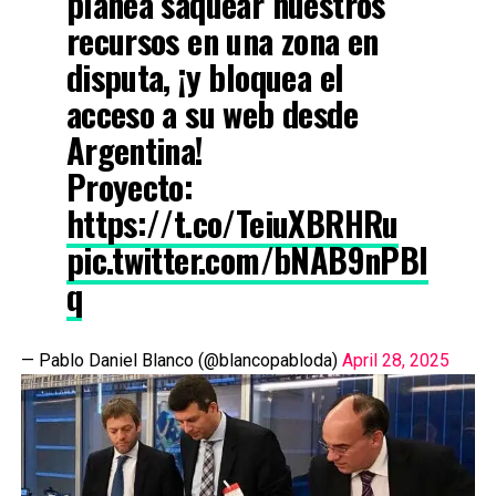
planea saquear nuestros
recursos en una zona en
disputa, ¡y bloquea el
acceso a su web desde
Argentina!
Proyecto:
https://t.co/TeiuXBRHRu
pic.twitter.com/bNAB9nPBI
q
— Pablo Daniel Blanco (@blancopabloda)
April 28, 2025