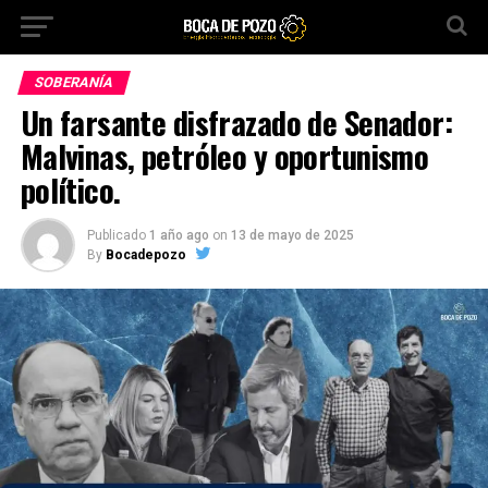
SOBERANÍA
Un farsante disfrazado de Senador:
Malvinas, petróleo y oportunismo
político.
Publicado
1 año ago
on
13 de mayo de 2025
By
Bocadepozo