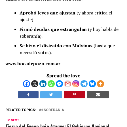
Aprobó leyes que ajustan
(y ahora critica el
ajuste).
Firmó deudas que estrangulan
(y hoy habla de
soberanía).
Se hizo el distraído con Malvinas
(hasta que
necesitó votos).
www.bocadepozo.com.ar
Spread the love
RELATED TOPICS:
#SOBERANÍA
UP NEXT
Tierra del Fuego bajo Ataque: El Gobierno Nacional