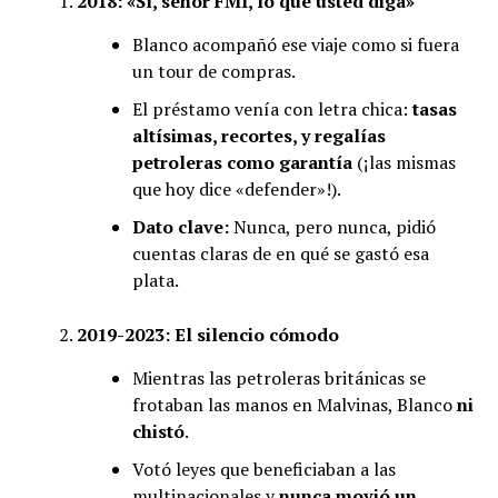
2018: «Sí, señor FMI, lo que usted diga»
Blanco acompañó ese viaje como si fuera
un tour de compras.
El préstamo venía con letra chica:
tasas
altísimas, recortes, y regalías
petroleras como garantía
(¡las mismas
que hoy dice «defender»!).
Dato clave:
Nunca, pero nunca, pidió
cuentas claras de en qué se gastó esa
plata.
2019-2023: El silencio cómodo
Mientras las petroleras británicas se
frotaban las manos en Malvinas, Blanco
ni
chistó
.
Votó leyes que beneficiaban a las
multinacionales y
nunca movió un