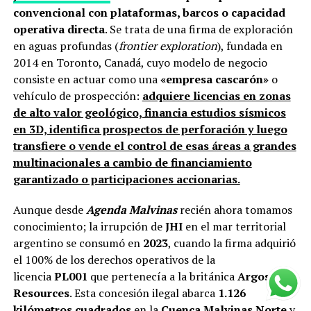
convencional con plataformas, barcos o capacidad
operativa directa
. Se trata de una firma de exploración
en aguas profundas (
frontier exploration
), fundada en
2014 en Toronto, Canadá, cuyo modelo de negocio
consiste en actuar como una
«empresa cascarón»
o
vehículo de prospección:
adquiere licencias en zonas
de alto valor geológico, financia estudios sísmicos
en 3D, identifica prospectos de perforación y luego
transfiere o vende el control de esas áreas a grandes
multinacionales a cambio de financiamiento
garantizado o participaciones accionarias.
Aunque desde
Agenda Malvinas
recién ahora tomamos
conocimiento; la irrupción de
JHI
en el mar territorial
argentino se consumó en
2023
, cuando la firma adquirió
el 100% de los derechos operativos de la
licencia
PL001
que pertenecía a la británica
Argos
Resources
. Esta concesión ilegal abarca
1.126
kilómetros cuadrados
en la
Cuenca Malvinas Norte
y