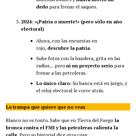
dedo
para frenar el saqueo.
2024: «¡Patria o muerte!» (pero sólo en año
electoral)
Ahora, con las encuestas en
rojo,
descubre la patria
.
Sube fotos con la bandera, grita en las
radios… pero
ni un proyecto serio
para
frenar a las petroleras.
Lo único claro:
Su banca está en juego, y
el reloj electoral le corre atrás.
La trampa que quiere que no veas
Blanco no es tonto. Sabe que en Tierra del Fuego
la
bronca contra el FMI y las petroleras calienta la
calle
. Pero su historial dice otra cosa: