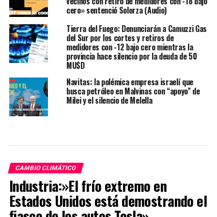
vecinos con retiro de medidores con -18 bajo
cero» sentenció Solorza (Audio)
Tierra del Fuego: Denunciarán a Camuzzi Gas
del Sur por los cortes y retiros de
medidores con -12 bajo cero mientras la
provincia hace silencio por la deuda de 50
MU$D
Navitas: la polémica empresa israelí que
busca petróleo en Malvinas con “apoyo” de
Milei y el silencio de Melella
CAMBIO CLIMÁTICO
Industria:»El frío extremo en
Estados Unidos está demostrando el
fiasco de los autos Tesla»