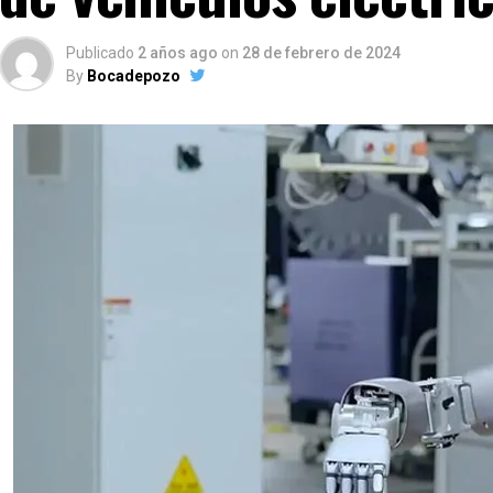
Publicado
2 años ago
on
28 de febrero de 2024
By
Bocadepozo