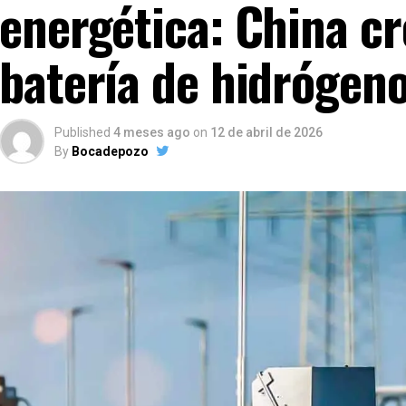
energética: China cr
batería de hidrógeno
Published
4 meses ago
on
12 de abril de 2026
By
Bocadepozo