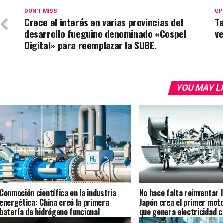
DON'T MISS
UP
Crece el interés en varias provincias del
Te
desarrollo fueguino denominado «Cospel
v
Digital» para reemplazar la SUBE.
YOU MAY L
Conmoción científica en la industria
No hace falta reinventar 
energética: China creó la primera
Japón crea el primer mot
batería de hidrógeno funcional
que genera electricidad 
de hidrógeno