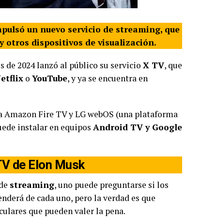
impulsó un nuevo servicio de streaming, que
y otros dispositivos de visualización.
s de 2024 lanzó al público su servicio
X TV
, que
etflix
o
YouTube
, y ya se encuentra en
ara Amazon Fire TV y LG webOS (una plataforma
uede instalar en equipos
Android TV y Google
 TV de Elon Musk
 de
streaming
, uno puede preguntarse si los
nderá de cada uno, pero la verdad es que
culares que pueden valer la pena.