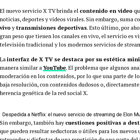
El nuevo servicio X TV brinda el
contenido en video
qu
noticias, deportes y videos virales. Sin embargo, suma c
vivo
y
transmisiones deportivas
. Esto último, por ah
gran peso que tienen los canales en vivo, el servicio es v
televisión tradicional y los modernos servicios de strea
La
interfaz de X TV se destaca por su estética min
manera similar a
YouTube
. El problema que algunos anal
moderación en los contenidos, por lo que una parte de l
baja resolución, con contenidos dudosos o, directamente,
herencia genética de la red social X.
Despedida a Netflix: el nuevo servicio de streaming de Elon Mu
Sin embargo, también hay
cuestiones positivas a des
que pueden resultar seductoras o útiles para los nuevos
retroceder y disfrutar de una repetición de una parte del