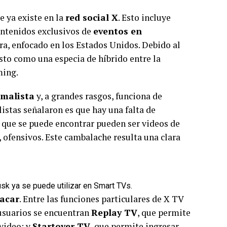
e ya existe en la
red social X
. Esto incluye
ontenidos exclusivos de
eventos en
ora, enfocado en los Estados Unidos. Debido al
isto como una especia de híbrido entre la
ming.
imalista
y, a grandes rasgos, funciona de
istas señalaron es que hay una falta de
o que se puede encontrar pueden ser videos de
 ofensivos. Este cambalache resulta una clara
sk ya se puede utilizar en Smart TVs.
tacar
. Entre las funciones particulares de X TV
 usuarios se encuentran
Replay TV
, que permite
 video; y
Startover TV
, que permite ingresar