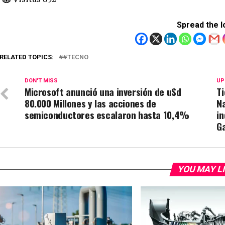
Spread the l
RELATED TOPICS:
#TECNO
DON'T MISS
UP
Microsoft anunció una inversión de u$d
Ti
80.000 Millones y las acciones de
N
semiconductores escalaron hasta 10,4%
in
Ga
YOU MAY L