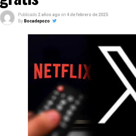
Publicado
2 años ago
on
4 de febrero de 2025
By
Bocadepozo