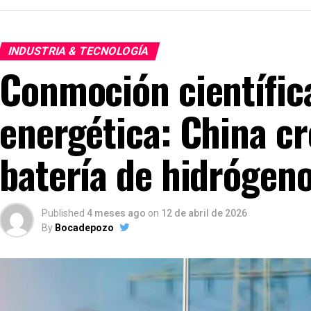
INDUSTRIA & TECNOLOGÍA
Conmoción científica
energética: China cr
batería de hidrógeno
Published
4 meses ago
on
12 de abril de 2026
By
Bocadepozo