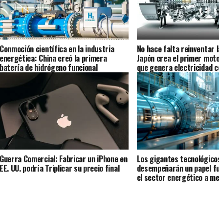
Conmoción científica en la industria
No hace falta reinventar 
energética: China creó la primera
Japón crea el primer mot
batería de hidrógeno funcional
que genera electricidad 
de hidrógeno
Guerra Comercial: Fabricar un iPhone en
Los gigantes tecnológico
EE. UU. podría Triplicar su precio final
desempeñarán un papel f
el sector energético a m
aumenta la demanda de I