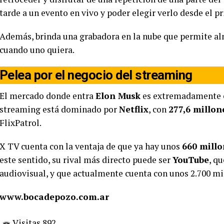
tarde a un evento en vivo y poder elegir verlo desde el pr
Además, brinda una grabadora en la nube que permite al
cuando uno quiera.
Pelea por el negocio del streaming
El mercado donde entra
Elon Musk
es extremadamente c
streaming está dominado por
Netflix
, con
277,6 millon
FlixPatrol.
X TV cuenta con la ventaja de que ya hay unos
660 millo
este sentido, su rival más directo puede ser
YouTube
, q
audiovisual, y que actualmente cuenta con unos 2.700 mi
www.bocadepozo.com.ar
Visitas 892