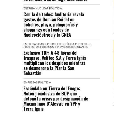
ENERGÍA NUCLEAR
POLÍTICA
Con la de todos: Auditoría revela
gastos de Demian Reidel en
boliches, playa, peluquerías y
shoppings con fondos de
Nucleoeléctrica y la CNEA
EMPRESAS
GAS & PETROLEO
POLÍTICA
PROYECTOS
PROYECTOS PÚBLICOS & PRIVADOS
REGIONALES
Exclusivo TDF: A 48 horas del
traspaso, Velitec S.A y Terra Ignis
multiplican los despidos mientras
se desmorona la Planta San
Sebastián
EMPRESAS
POLÍTICA
Escándalo en Tierra del Fuego:
Noticia exclusiva de BDP que
detonó la crisis por designación de
Maximiliano D´Alessio en YPF y
Terra Ignis