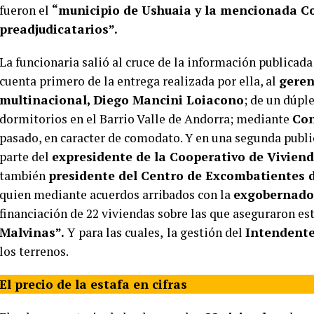
fueron el
“municipio de Ushuaia y la mencionada Co
preadjudicatarios”.
La funcionaria salió al cruce de la información publicada
cuenta primero de la entrega realizada por ella, al
geren
multinacional, Diego Mancini Loiacono
; de un dúple
dormitorios en el Barrio Valle de Andorra; mediante
Con
pasado, en caracter de comodato. Y en una segunda publica
parte del
expresidente de la Cooperativo de Vivien
también
presidente del Centro de Excombatientes d
quien mediante acuerdos arribados con la
exgobernado
financiación de 22 viviendas sobre las que aseguraron e
Malvinas”.
Y
para las cuales,
la gestión del
Intendente
los terrenos.
El precio de la estafa en cifras