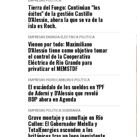
EMPRESAS
POLÍTICA
Tierra del Fuego: Continúan "los
éxitos" de la gestión Castillo
D'Alessio, ahora la que se va de la
isla es Roch.
EMPRESAS
ENERGÍA ELÉCTRICA
POLÍTICA
Vienen por todo: Maximiliano
D'Alessio tiene como objetivo tomar
el control de la Cooperativa
Eléctrica de Rio Grande para
privatizar el MEMSTDF
EMPRESAS
HIDROCARBUROS
POLÍTICA
El escándalo de los sueldos en YPF
de Adorni y D'Alessio que reveló
BDP ahora en Agenda
EMPRESAS
POLÍTICA
SOBERANÍA
Grave montaje y camuflaje en Río
Cullen: El Gobernador Melella y
TotalEnergies esconden a los
británicos tras un logo inexistente