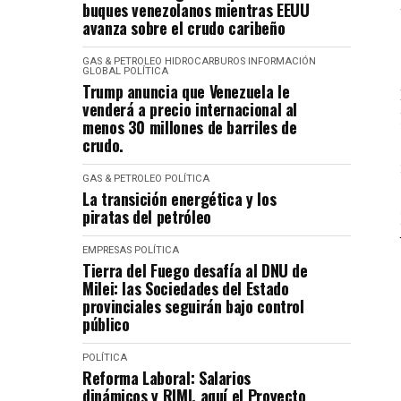
buques venezolanos mientras EEUU
avanza sobre el crudo caribeño
GAS & PETROLEO
HIDROCARBUROS
INFORMACIÓN
GLOBAL
POLÍTICA
Trump anuncia que Venezuela le
venderá a precio internacional al
menos 30 millones de barriles de
crudo.
GAS & PETROLEO
POLÍTICA
La transición energética y los
piratas del petróleo
EMPRESAS
POLÍTICA
Tierra del Fuego desafía al DNU de
Milei: las Sociedades del Estado
provinciales seguirán bajo control
público
POLÍTICA
Reforma Laboral: Salarios
dinámicos y RIMI, aquí el Proyecto