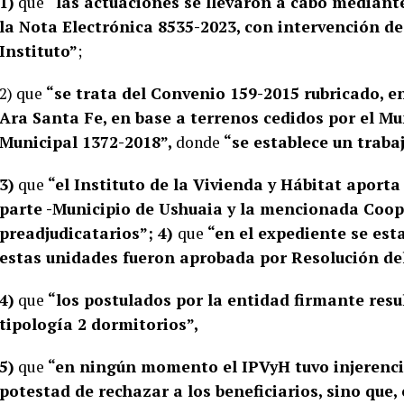
1)
que
“las actuaciones se llevaron a cabo mediante
la Nota Electrónica 8535-2023, con intervención d
Instituto”
;
2) que
“se trata del Convenio 159-2015 rubricado, e
Ara Santa Fe, en base a terrenos cedidos por el Mu
Municipal 1372-2018”,
donde
“se establece un traba
3)
que
“el Instituto de la Vivienda y Hábitat aporta
parte -Municipio de Ushuaia y la mencionada Cooper
preadjudicatarios”; 4)
que
“en el expediente se esta
estas unidades fueron aprobada por Resolución del
4)
que
“los postulados por la entidad firmante resu
tipología 2 dormitorios”,
5)
que
“en ningún momento el IPVyH tuvo injerencia
potestad de rechazar a los beneficiarios, sino que, 