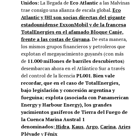
Unidos:
La llegada de
Eco Atlantic
a las Malvinas
trae consigo una alianza de escala global.
Eco
Atlantic y JHI son socias directas del gigante
estadounidense ExxonMobil y de la francesa
TotalEnergies en el afamado Bloque Canje,
frente a las costas de Guyana
. De esta manera,
los mismos grupos financieros y petroleros que
explotan el megayacimiento guyanés (con más
de
11.000 millones de barriles descubiertos
)
desembarcan ahora en el Atlántico Sur a través
del control de la licencia
PL001
.
Bien vale
recordar, que en el caso de TotalEnergies,
bajo legislación y concesión argentina y
fueguina; explota (asociada con Panamerican
Energy y Harbour Energy), los grandes
yacimientos gasíferos de Tierra del Fuego de
la Cuenca Marina Austral 1
denominados:
Hidra
,
Kaus
,
Argo
,
Carina
,
Aries
,
V
Pléyade
y
Fénix