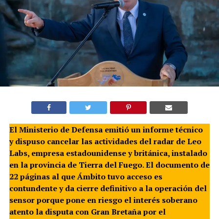
El Ministerio de Defensa emitió un informe técnico
y dispuso cancelar las actividades del radar de Leo
Labs, empresa estadounidense y británica, instalado
en la provincia de Tierra del Fuego. El documento de
22 páginas al que Ámbito tuvo acceso es
contundente y da cierre definitivo a la operación del
sensor porque pone en riesgo el interés soberano
atento la disputa con Gran Bretaña por el