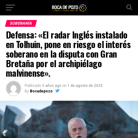
SOBERANÍA
Defensa: «El radar Inglés instalado
en Tolhuin, pone en riesgo el interés
soberano en la disputa con Gran
Bretaña por el archipiélago
malvinense».
Publicado
3 años ago
on
1 de agosto de 2023
By
Bocadepozo