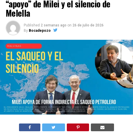
“apoyo” de Milei y el silencio de
Melella
Published
2 semanas ago
on
26 de julio de 2026
By
Bocadepozo