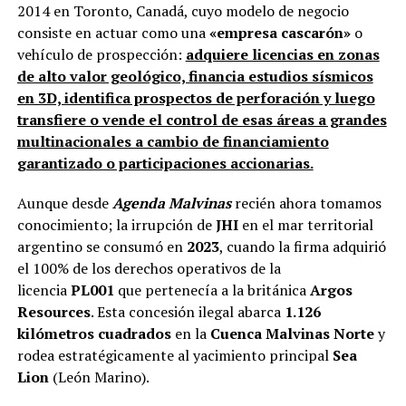
2014 en Toronto, Canadá, cuyo modelo de negocio
consiste en actuar como una
«empresa cascarón»
o
vehículo de prospección:
adquiere licencias en zonas
de alto valor geológico, financia estudios sísmicos
en 3D, identifica prospectos de perforación y luego
transfiere o vende el control de esas áreas a grandes
multinacionales a cambio de financiamiento
garantizado o participaciones accionarias.
Aunque desde
Agenda Malvinas
recién ahora tomamos
conocimiento; la irrupción de
JHI
en el mar territorial
argentino se consumó en
2023
, cuando la firma adquirió
el 100% de los derechos operativos de la
licencia
PL001
que pertenecía a la británica
Argos
Resources
. Esta concesión ilegal abarca
1.126
kilómetros cuadrados
en la
Cuenca Malvinas Norte
y
rodea estratégicamente al yacimiento principal
Sea
Lion
(León Marino).