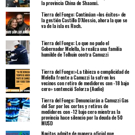
la provincia China de Shaanxi.
Tierra del Fuego: Continúan «los éxitos» de
la gestión Castillo D’Alessio, ahora la que se
va de la isla es Roch.
Tierra del Fuego: Lo que no pudo el
Gobernador Melella, lo realiza una familia
humilde de Tolhuin contra Camuzzi
Tierra del Fuego:»La tibieza o complicidad de
Melella frente a Camuzzi la sufren los
vecinos con retiro de medidores con -18 bajo
cero» sentenció Solorza (Audio)
Tierra del Fuego: Denunciarán a Camuzzi Gas
del Sur por los cortes y retiros de
medidores con -12 bajo cero mientras la
provincia hace silencio por la deuda de 50
MU$D
Navitas admite de manera oficial que