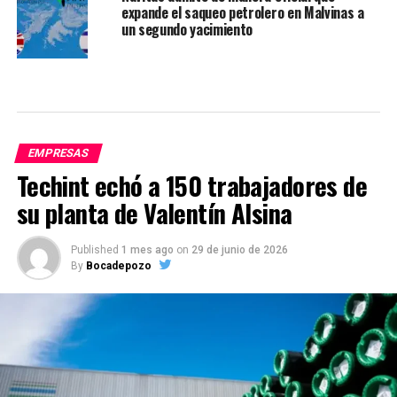
expande el saqueo petrolero en Malvinas a
un segundo yacimiento
EMPRESAS
Techint echó a 150 trabajadores de
su planta de Valentín Alsina
Published
1 mes ago
on
29 de junio de 2026
By
Bocadepozo