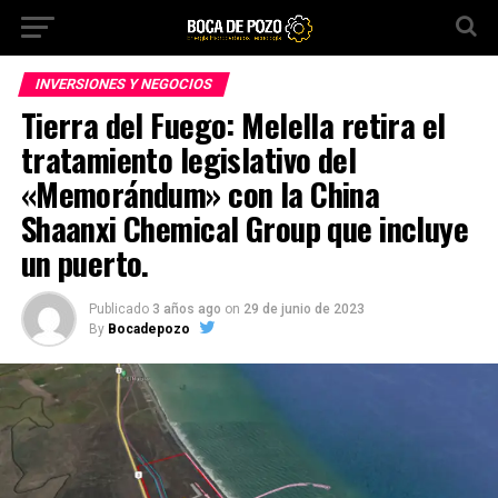
INVERSIONES Y NEGOCIOS
Tierra del Fuego: Melella retira el
tratamiento legislativo del
«Memorándum» con la China
Shaanxi Chemical Group que incluye
un puerto.
Publicado
3 años ago
on
29 de junio de 2023
By
Bocadepozo