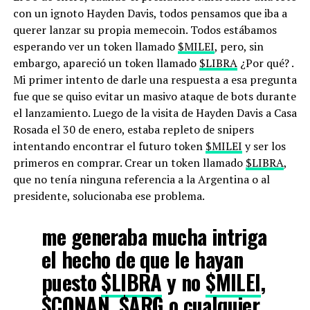
con un ignoto Hayden Davis, todos pensamos que iba a
querer lanzar su propia memecoin. Todos estábamos
esperando ver un token llamado
$MILEI
, pero, sin
embargo, apareció un token llamado
$LIBRA
¿Por qué? .
Mi primer intento de darle una respuesta a esa pregunta
fue que se quiso evitar un masivo ataque de bots durante
el lanzamiento. Luego de la visita de Hayden Davis a Casa
Rosada el 30 de enero, estaba repleto de snipers
intentando encontrar el futuro token
$MILEI
y ser los
primeros en comprar. Crear un token llamado
$LIBRA
,
que no tenía ninguna referencia a la Argentina o al
presidente, solucionaba ese problema.
me generaba mucha intriga
el hecho de que le hayan
puesto
$LIBRA
y no
$MILEI
,
$CONAN
,
$ARG
o cualquier