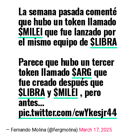
La semana pasada comenté
que hubo un token llamado
$MILEI
que fue lanzado por
el mismo equipo de
$LIBRA
Parece que hubo un tercer
token llamado
$ARG
que
fue creado después que
$LIBRA
y
$MILEI
, pero
antes…
pic.twitter.com/cwYkesjr44
— Fernando Molina (@fergmolina)
March 17, 2025