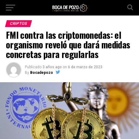
CRIPTOS
FMI contra las criptomonedas: el
organismo reveló que dará medidas
concretas para regularlas
Publicado
3 años ago
on
6 de marzo de 2023
By
Bocadepozo