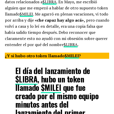
datos relacionados a
$LIBRA
. En Mayo, me escribió
alguien que me empezó a hablar de otro supuesto token
llamado
$MILEI
. Me agarró en plenas vacaciones, vi todo
por arriba y dije
«che capaz hay algo acá»,
pero cuando
volví a casa y lo leí en detalle, era una copia falsa que
había salido tiempo después. Debo reconocer que
claramente esto no ayudó con mi obsesión sobre querer
entender el por qué del nombre
$LIBRA
.
¿Y si hubo otro token llamado
$MILEI
?
El día del lanzamiento de
$LIBRA
, hubo un token
llamado
$MILEI
que fue
creado por el mismo equipo
minutos antes del
lanzamiento del primer