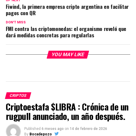
UP NEXT
Fiwind, la primera empresa cripto argentina en facilitar
pagos con QR
DON'T MISS
FMI contra las criptomonedas: el organismo reveló que
dará medidas concretas para regularlas
YOU MAY LIKE
CRIPTOS
Criptoestafa $LIBRA : Crónica de un
rugpull anunciado, un año después.
Published
6 meses ago
on
14 de febrero de 2026
By
Bocadepozo