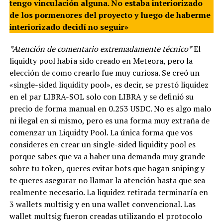
tengo vinculación alguna. No estaba interiorizado
de los pormenores del proyecto y luego de haberme
interiorizado decidí no seguir»
*Atención de comentario extremadamente técnico*
El
liquidty pool había sido creado en Meteora, pero la
elección de como crearlo fue muy curiosa. Se creó un
«single-sided liquidity pool», es decir, se prestó liquidez
en el par LIBRA-SOL solo con LIBRA y se definió su
precio de forma manual en 0.253 USDC. No es algo malo
ni ilegal en si mismo, pero es una forma muy extraña de
comenzar un Liquidty Pool. La única forma que vos
consideres en crear un single-sided liquidity pool es
porque sabes que va a haber una demanda muy grande
sobre tu token, queres evitar bots que hagan sniping y
te queres asegurar no llamar la atención hasta que sea
realmente necesario. La liquidez retirada terminaría en
3 wallets multisig y en una wallet convencional. Las
wallet multsig fueron creadas utilizando el protocolo