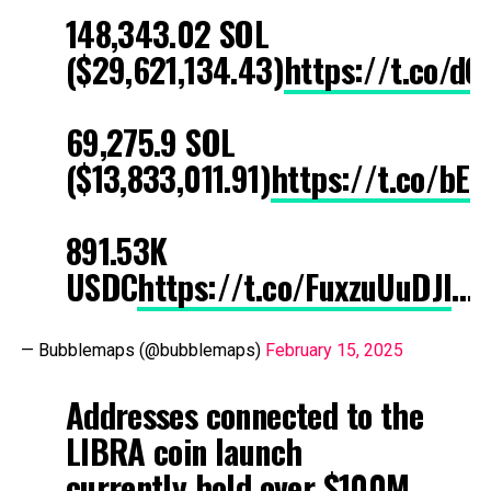
148,343.02 SOL
($29,621,134.43)
https://t.co/d
69,275.9 SOL
($13,833,011.91)
https://t.co/bE
891.53K
USDC
https://t.co/FuxzuUuDJl
…
— Bubblemaps (@bubblemaps)
February 15, 2025
Addresses connected to the
LIBRA coin launch
currently hold over $100M