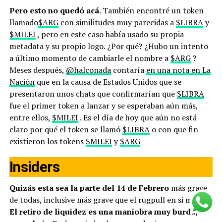
Pero esto no quedó acá
. También encontré un token
llamado
$ARG
con similitudes muy parecidas a
$LIBRA
y
$MILEI
, pero en este caso había usado su propia
metadata y su propio logo. ¿Por qué? ¿Hubo un intento
a último momento de cambiarle el nombre a
$ARG
?
Meses después,
@halconada
contaría
en una nota en La
Nación
que en la causa de Estados Unidos que se
presentaron unos chats que confirmarían que
$LIBRA
fue el primer token a lanzar y se esperaban aún más,
entre ellos,
$MILEI
. Es el día de hoy que aún no está
claro por qué el token se llamó
$LIBRA
o con que fin
existieron los tokens
$MILEI
y
$ARG
Insiders
Quizás esta sea la parte del 14 de Febrero
más grave
de todas, inclusive más grave que el rugpull en si mismo.
El retiro de liquidez es una maniobra muy burda,