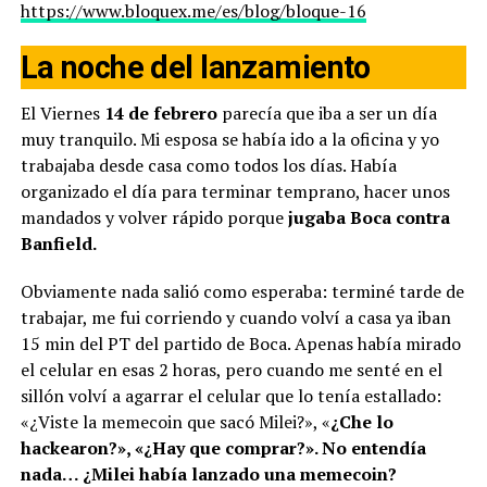
https://www.bloquex.me/es/blog/bloque-16
La noche del lanzamiento
El Viernes
14 de febrero
parecía que iba a ser un día
muy tranquilo. Mi esposa se había ido a la oficina y yo
trabajaba desde casa como todos los días. Había
organizado el día para terminar temprano, hacer unos
mandados y volver rápido porque
jugaba Boca contra
Banfield.
Obviamente nada salió como esperaba: terminé tarde de
trabajar, me fui corriendo y cuando volví a casa ya iban
15 min del PT del partido de Boca. Apenas había mirado
el celular en esas 2 horas, pero cuando me senté en el
sillón volví a agarrar el celular que lo tenía estallado:
«¿Viste la memecoin que sacó Milei?», «
¿Che lo
hackearon?», «¿Hay que comprar?». No entendía
nada… ¿Milei había lanzado una memecoin?