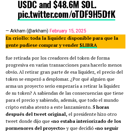
USDC and $48.6M SOL.
pic.twitter.com/oTDF9H5DfK
— Arkham (@arkham)
February 15, 2025
En criollo: toda la liquidez disponible para que la
gente pudiese comprar y vender
$LIBRA
fue retirada por los creadores del token de forma
progresiva en varias transacciones para hacerlo menos
obvio. Al retirar gran parte de esa liquidez, el precio del
token se empezó a desplomar. ¿Por qué alguien que
arma un proyecto serio empezaría a retirar la liquidez
de su token? A sabiendas de las consecuencias que tiene
para el precio y sabiendo, además, que todo el mundo
cripto estaba atento a este lanzamiento.
5 horas
después del tweet original,
el presidente hizo otro
tweet donde dijo que
«no estaba interiorizado de los
pormenores del proyecto»
y que decidió
«no seguir