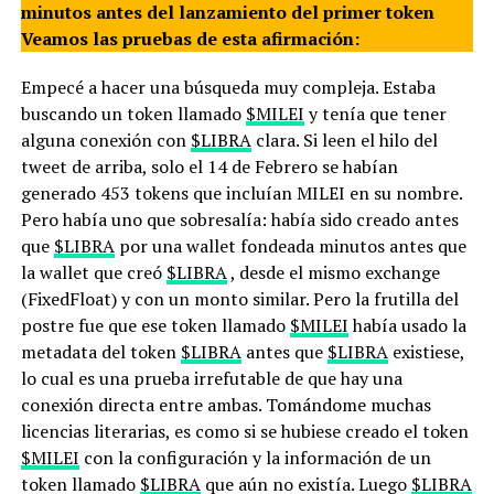
minutos antes del lanzamiento del primer token
Veamos las pruebas de esta afirmación:
Empecé a hacer una búsqueda muy compleja. Estaba
buscando un token llamado
$MILEI
y tenía que tener
alguna conexión con
$LIBRA
clara. Si leen el hilo del
tweet de arriba, solo el 14 de Febrero se habían
generado 453 tokens que incluían MILEI en su nombre.
Pero había uno que sobresalía: había sido creado antes
que
$LIBRA
por una wallet fondeada minutos antes que
la wallet que creó
$LIBRA
, desde el mismo exchange
(FixedFloat) y con un monto similar. Pero la frutilla del
postre fue que ese token llamado
$MILEI
había usado la
metadata del token
$LIBRA
antes que
$LIBRA
existiese,
lo cual es una prueba irrefutable de que hay una
conexión directa entre ambas. Tomándome muchas
licencias literarias, es como si se hubiese creado el token
$MILEI
con la configuración y la información de un
token llamado
$LIBRA
que aún no existía. Luego
$LIBRA