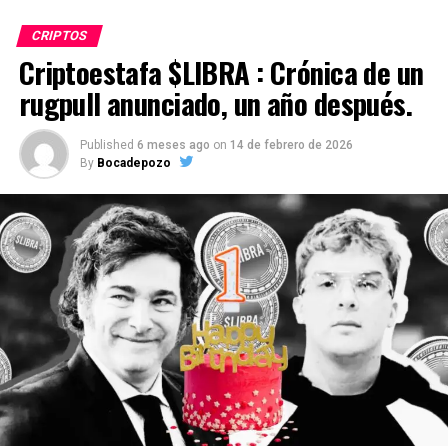
CRIPTOS
Criptoestafa $LIBRA : Crónica de un
rugpull anunciado, un año después.
Published
6 meses ago
on
14 de febrero de 2026
By
Bocadepozo