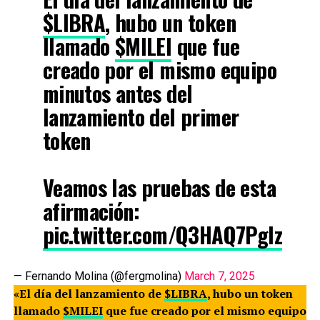
$LIBRA
, hubo un token
llamado
$MILEI
que fue
creado por el mismo equipo
minutos antes del
lanzamiento del primer
token
Veamos las pruebas de esta
afirmación:
pic.twitter.com/Q3HAQ7Pglz
— Fernando Molina (@fergmolina)
March 7, 2025
«El día del lanzamiento de
$LIBRA
, hubo un token
llamado
$MILEI
que fue creado por el mismo equipo