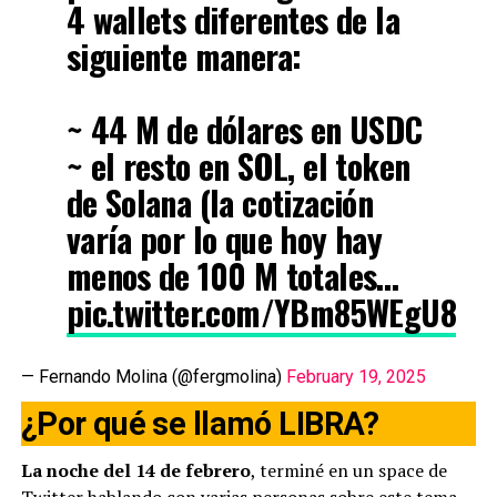
4 wallets diferentes de la
siguiente manera:
~ 44 M de dólares en USDC
~ el resto en SOL, el token
de Solana (la cotización
varía por lo que hoy hay
menos de 100 M totales…
pic.twitter.com/YBm85WEgU8
— Fernando Molina (@fergmolina)
February 19, 2025
¿Por qué se llamó LIBRA?
La noche del 14 de febrero
, terminé en un space de
Twitter hablando con varias personas sobre este tema.