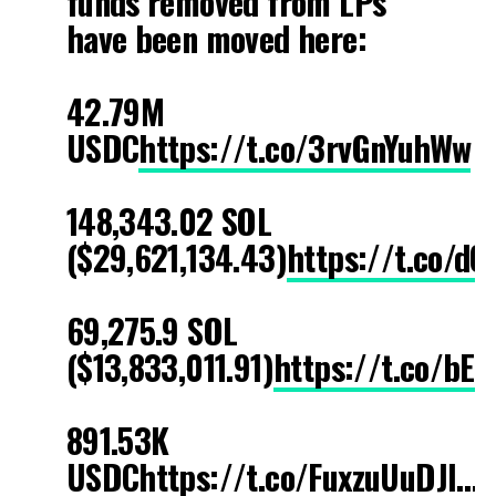
funds removed from LPs
have been moved here:
42.79M
USDC
https://t.co/3rvGnYuhWw
148,343.02 SOL
($29,621,134.43)
https://t.co/d
69,275.9 SOL
($13,833,011.91)
https://t.co/bE
891.53K
USDC
https://t.co/FuxzuUuDJl
…