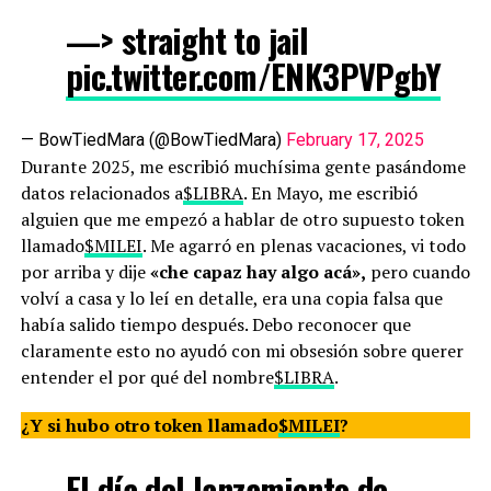
—> straight to jail
pic.twitter.com/ENK3PVPgbY
— BowTiedMara (@BowTiedMara)
February 17, 2025
Durante 2025, me escribió muchísima gente pasándome
datos relacionados a
$LIBRA
. En Mayo, me escribió
alguien que me empezó a hablar de otro supuesto token
llamado
$MILEI
. Me agarró en plenas vacaciones, vi todo
por arriba y dije
«che capaz hay algo acá»,
pero cuando
volví a casa y lo leí en detalle, era una copia falsa que
había salido tiempo después. Debo reconocer que
claramente esto no ayudó con mi obsesión sobre querer
entender el por qué del nombre
$LIBRA
.
¿Y si hubo otro token llamado
$MILEI
?
El día del lanzamiento de