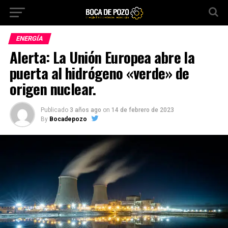
ENERGÍA
Alerta: La Unión Europea abre la
puerta al hidrógeno «verde» de
origen nuclear.
Publicado
3 años ago
on
14 de febrero de 2023
By
Bocadepozo