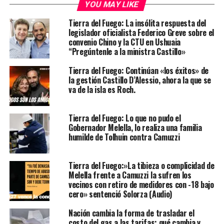
YOU MAY LIKE
Tierra del Fuego: La insólita respuesta del
legislador oficialista Federico Greve sobre el
convenio Chino y la CTU en Ushuaia
“Pregúntenle a la ministra Castillo»
Tierra del Fuego: Continúan «los éxitos» de
la gestión Castillo D’Alessio, ahora la que se
va de la isla es Roch.
Tierra del Fuego: Lo que no pudo el
Gobernador Melella, lo realiza una familia
humilde de Tolhuin contra Camuzzi
Tierra del Fuego:»La tibieza o complicidad de
Melella frente a Camuzzi la sufren los
vecinos con retiro de medidores con -18 bajo
cero» sentenció Solorza (Audio)
Nación cambia la forma de trasladar el
costo del gas a las tarifas: qué cambia y