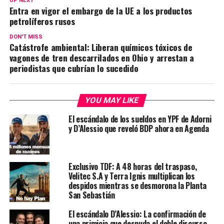
UP NEXT
Entra en vigor el embargo de la UE a los productos
petrolíferos rusos
DON'T MISS
Catástrofe ambiental: Liberan químicos tóxicos de
vagones de tren descarrilados en Ohio y arrestan a
periodistas que cubrían lo sucedido
YOU MAY LIKE
El escándalo de los sueldos en YPF de Adorni
y D’Alessio que reveló BDP ahora en Agenda
Exclusivo TDF: A 48 horas del traspaso,
Velitec S.A y Terra Ignis multiplican los
despidos mientras se desmorona la Planta
San Sebastián
El escándalo D’Alessio: La confirmación de
una primicia que desnuda el doble discurso