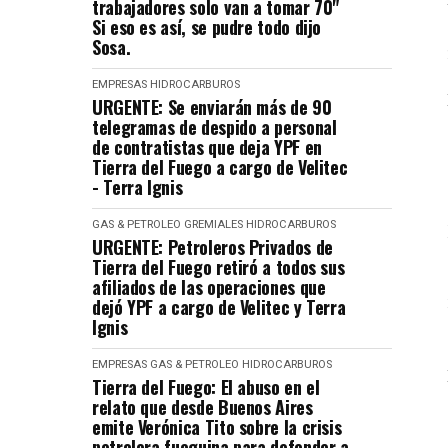
trabajadores solo van a tomar 70"
Si eso es así, se pudre todo dijo
Sosa.
EMPRESAS
HIDROCARBUROS
URGENTE: Se enviarán más de 90
telegramas de despido a personal
de contratistas que deja YPF en
Tierra del Fuego a cargo de Velitec
- Terra Ignis
GAS & PETROLEO
GREMIALES
HIDROCARBUROS
URGENTE: Petroleros Privados de
Tierra del Fuego retiró a todos sus
afiliados de las operaciones que
dejó YPF a cargo de Velitec y Terra
Ignis
EMPRESAS
GAS & PETROLEO
HIDROCARBUROS
Tierra del Fuego: El abuso en el
relato que desde Buenos Aires
emite Verónica Tito sobre la crisis
petrolera fueguina para defender a