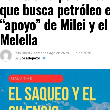
que busca petróleo 
“apoyo” de Milei y el
Melella
Published
2 semanas ago
on
26 de julio de 2026
By
Bocadepozo