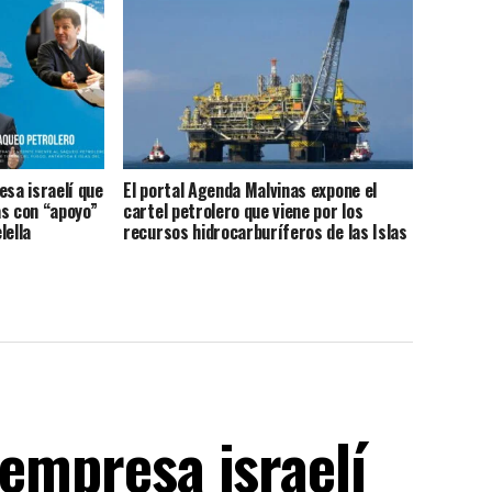
provincia hace silencio por la deuda de
50 MU$D
esa israelí que
El portal Agenda Malvinas expone el
as con “apoyo”
cartel petrolero que viene por los
lella
recursos hidrocarburíferos de las Islas
Malvinas
 empresa israelí