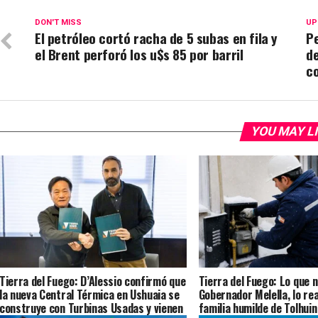
DON'T MISS
UP
El petróleo cortó racha de 5 subas en fila y
Pe
el Brent perforó los u$s 85 por barril
de
c
YOU MAY L
Tierra del Fuego: D’Alessio confirmó que
Tierra del Fuego: Lo que n
la nueva Central Térmica en Ushuaia se
Gobernador Melella, lo rea
construye con Turbinas Usadas y vienen
familia humilde de Tolhui