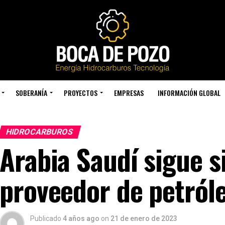
SOBERANÍA
PROYECTOS
EMPRESAS
INFORMACIÓN GLOBAL
HIDROCARBUROS
Arabia Saudí sigue s
proveedor de petról
Publicado
4 años ago
on
21 de enero de 2023