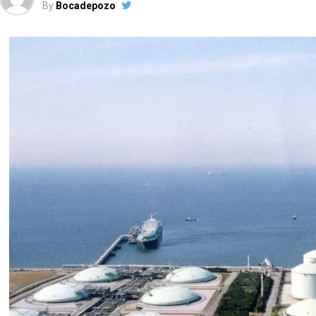
By
Bocadepozo