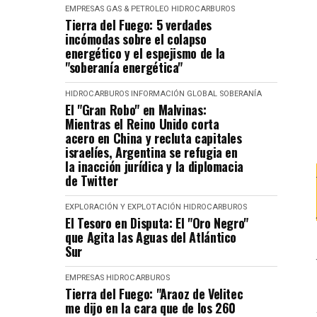
EMPRESAS
GAS & PETROLEO
HIDROCARBUROS
Tierra del Fuego: 5 verdades
incómodas sobre el colapso
energético y el espejismo de la
"soberanía energética"
HIDROCARBUROS
INFORMACIÓN GLOBAL
SOBERANÍA
El "Gran Robo" en Malvinas:
Mientras el Reino Unido corta
acero en China y recluta capitales
israelíes, Argentina se refugia en
la inacción jurídica y la diplomacia
de Twitter
EXPLORACIÓN Y EXPLOTACIÓN
HIDROCARBUROS
El Tesoro en Disputa: El "Oro Negro"
que Agita las Aguas del Atlántico
Sur
EMPRESAS
HIDROCARBUROS
Tierra del Fuego: "Araoz de Velitec
me dijo en la cara que de los 260