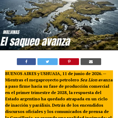
BUENOS AIRES y USHUAIA, 11 de junio de 2026. —
Mientras el megaproyecto petrolero
Sea Lion
avanza
a paso firme hacia su fase de producción comercial
en el primer trimestre de 2028, la respuesta del
Estado argentino ha quedado atrapada en un ciclo
de inacción y parálisis. Detrás de los encendidos
discursos oficiales y los comunicados de prensa de
la Cancillería, se esconde una realidad incómoda: el