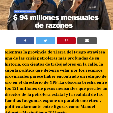
Mientras la provincia de Tierra del Fuego atraviesa
una de las crisis petroleras más profundas de su
historia, con cientos de trabajadores en la calle, la
cúpula política que debería velar por los recursos
provinciales parece haber encontrado un refugio de
oro en el directorio de YPF. La obscena brecha entre
los 121 millones de pesos mensuales que percibe un
director de la petrolera estatal y la realidad de las
familias fueguinas expone un paralelismo ético y
político alarmante entre figuras como Manuel
Adorni y Maximiliano D’Alessio.