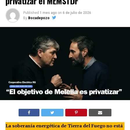
privatizar el MEMSTDF
Published
1 mes ago
on
6 de julio de 2026
By
Bocadepozo
La soberanía energética de Tierra del Fuego no está