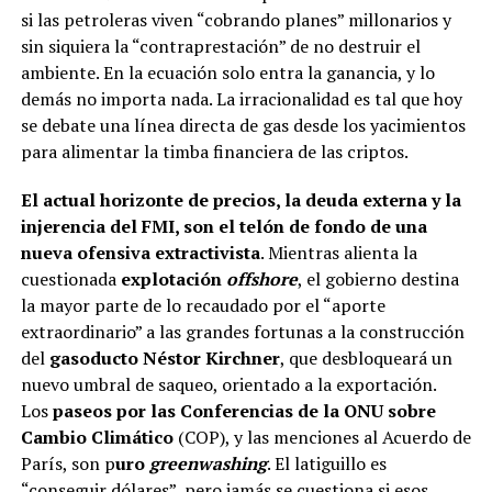
si las petroleras viven “cobrando planes” millonarios y
sin siquiera la “contraprestación” de no destruir el
ambiente. En la ecuación solo entra la ganancia, y lo
demás no importa nada. La irracionalidad es tal que hoy
se debate una línea directa de gas desde los yacimientos
para alimentar la timba financiera de las criptos.
El actual horizonte de precios, la deuda externa y la
injerencia del FMI, son el telón de fondo de una
nueva ofensiva extractivista
. Mientras alienta la
cuestionada
explotación
offshore
, el gobierno destina
la mayor parte de lo recaudado por el “aporte
extraordinario” a las grandes fortunas a la construcción
del
gasoducto Néstor Kirchner
, que desbloqueará un
nuevo umbral de saqueo, orientado a la exportación.
Los
paseos por las Conferencias de la ONU sobre
Cambio Climático
(COP), y las menciones al Acuerdo de
París, son p
uro
greenwashing
. El latiguillo es
“conseguir dólares”, pero jamás se cuestiona si esos