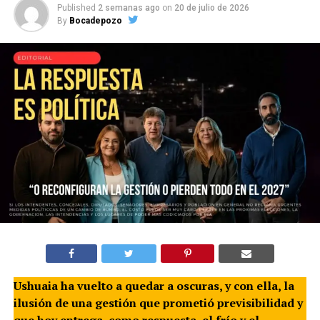
Published
2 semanas ago
on
20 de julio de 2026
By
Bocadepozo
Ushuaia ha vuelto a quedar a oscuras, y con ella, la
ilusión de una gestión que prometió previsibilidad y
que hoy entrega, como respuesta, el frío y el