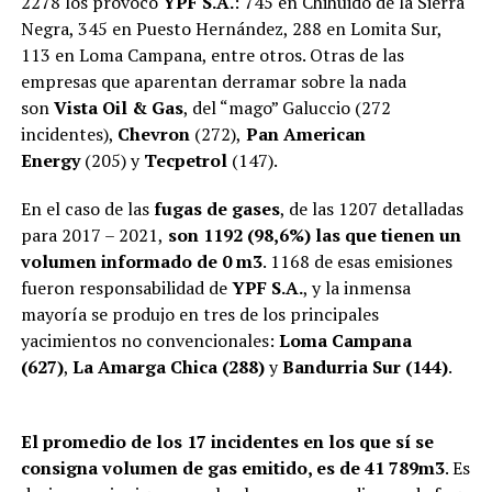
2278 los provocó
YPF S.A.
: 745 en Chihuido de la Sierra
Negra, 345 en Puesto Hernández, 288 en Lomita Sur,
113 en Loma Campana, entre otros. Otras de las
empresas que aparentan derramar sobre la nada
son
Vista Oil & Gas
, del “mago” Galuccio (272
incidentes),
Chevron
(272),
Pan American
Energy
(205) y
Tecpetrol
(147).
En el caso de las
fugas de gases
, de las 1207 detalladas
para 2017 – 2021,
son 1192 (98,6%) las que tienen un
volumen informado de 0 m3
. 1168 de esas emisiones
fueron responsabilidad de
YPF S.A.
, y la inmensa
mayoría se produjo en tres de los principales
yacimientos no convencionales:
Loma Campana
(627)
,
La Amarga Chica (288)
y
Bandurria Sur (144)
.
El promedio de los 17 incidentes en los que sí se
consigna volumen de gas emitido, es de 41 789m3
. Es