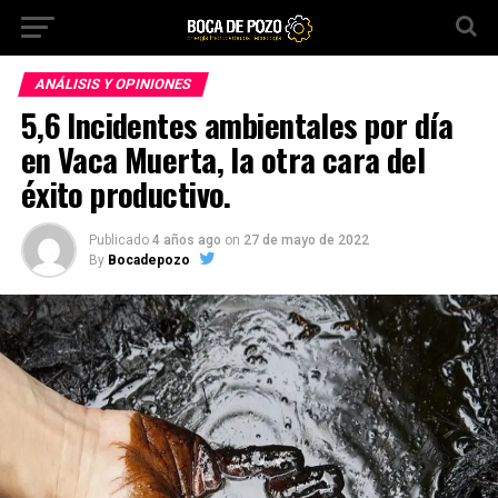
ANÁLISIS Y OPINIONES
5,6 Incidentes ambientales por día
en Vaca Muerta, la otra cara del
éxito productivo.
Publicado
4 años ago
on
27 de mayo de 2022
By
Bocadepozo