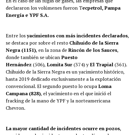
En el caso de las fugas de gases, las empresas que
declararon los volúmenes fueron T
ecpetrol, Pampa
Energía e YPF S.A.
Entre los
yacimientos con más incidentes declarados
,
se destaca por sobre el resto
Chihuido de la Sierra
Negra (1151)
, en la zona de
Rincón de los Sauces
,
donde también se ubican
Puesto
Hernández
(506),
Lomita Sur
(374) y
El Trapial
(361).
Chihuido de la Sierra Negra es un yacimiento histórico,
hasta 2019 dedicado exclusivamente a la explotación
convencional. El segundo puesto lo ocupa
Loma
Campana (828)
, el yacimiento en el que inició el
fracking de la mano de YPF y la norteamericana
Chevron.
La mayor cantidad de incidentes ocurre en pozos
,