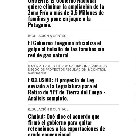
URGENTE: El Gobierno Nacional
quiere eliminar la ampliación de la
Zona Fría a más de 3,5 Millones de
familias y pone en jaque a la
Patagonia.
REGULACIÓN & CONTROL
El Gobierno Fueguino oficializa el
golpe al bolsillo de las familias sin
red de gas natural
GAS & PETROLEO
HIDROCARBUROS
INVERSIONES Y
NEGOCIOS
PROYECTOS
REGULACIÓN & CONTROL
SOBERANÍA
EXCLUSIVO: El proyecto de Ley
enviado a la Legislatura para el
Retiro de YPF de Tierra del Fuego -
Análisis completo.
REGULACIÓN & CONTROL
Chubut: Qué dice el acuerdo que
firmó el gobierno para quitar
retenciones a las exportaciones de
crudo convencional.