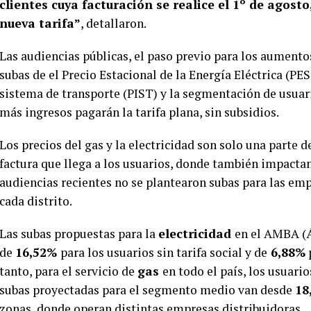
clientes cuya facturación se realice el 1º de agosto
nueva tarifa”
, detallaron.
Las audiencias públicas, el paso previo para los aumentos,
subas de el Precio Estacional de la Energía Eléctrica (PES
sistema de transporte (PIST) y la segmentación de usuari
más ingresos pagarán la tarifa plana, sin subsidios.
Los precios del gas y la electricidad son solo una parte de
factura que llega a los usuarios, donde también impactan
audiencias recientes no se plantearon subas para las em
cada distrito.
Las subas propuestas para la
electricidad
en el AMBA (Á
de
16,52%
para los usuarios sin tarifa social y de
6,88%
p
tanto, para el servicio de
gas
en todo el país, los usuari
subas proyectadas para el segmento medio van desde
18
zonas, donde operan distintas empresas distribuidoras
.