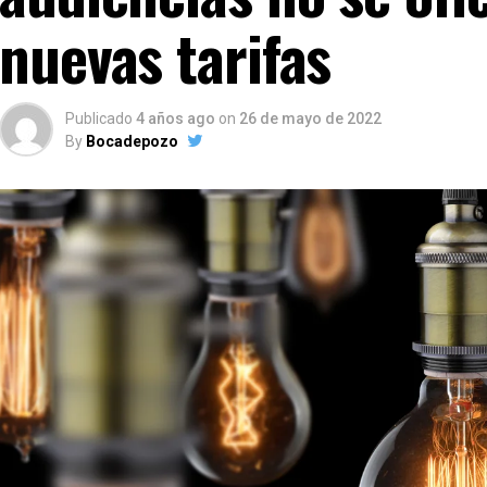
nuevas tarifas
Publicado
4 años ago
on
26 de mayo de 2022
By
Bocadepozo