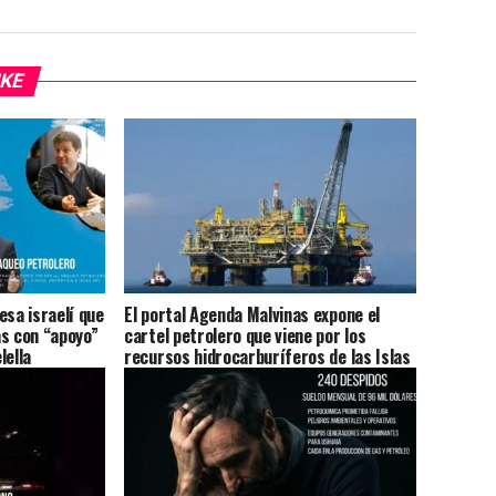
IKE
esa israelí que
El portal Agenda Malvinas expone el
as con “apoyo”
cartel petrolero que viene por los
lella
recursos hidrocarburíferos de las Islas
Malvinas