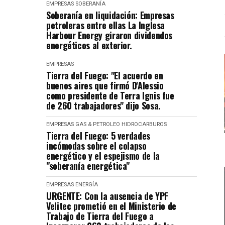
EMPRESAS
SOBERANÍA
Soberanía en liquidación: Empresas
petroleras entre ellas La Inglesa
Harbour Energy giraron dividendos
energéticos al exterior.
EMPRESAS
Tierra del Fuego: "El acuerdo en
buenos aires que firmó D'Alessio
como presidente de Terra Ignis fue
de 260 trabajadores" dijo Sosa.
EMPRESAS
GAS & PETROLEO
HIDROCARBUROS
Tierra del Fuego: 5 verdades
incómodas sobre el colapso
energético y el espejismo de la
"soberanía energética"
EMPRESAS
ENERGÍA
URGENTE: Con la ausencia de YPF
Velitec prometió en el Ministerio de
Trabajo de Tierra del Fuego a