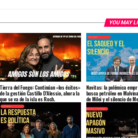
YOU MAY L
Tierra del Fuego: Continúan «los éxitos»
Navitas: la polémica empr
de la gestión Castillo D’Alessio, ahora la
busca petróleo en Malvin
que se va de la isla es Roch.
de Milei y el silencio de Me