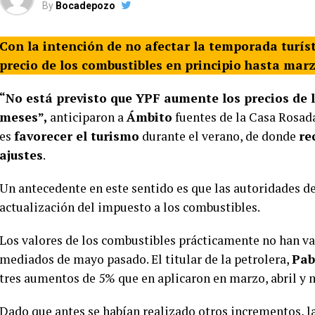
By
Bocadepozo
Con la intención de no afectar la temporada turís
precio de los combustibles en principio hasta marz
“No está previsto que YPF aumente los precios de 
meses”,
anticiparon a
Ámbito
fuentes de la Casa Rosada
es
favorecer el turismo
durante el verano, de donde
re
ajustes
.
Un antecedente en este sentido es que las autoridades d
actualización del impuesto a los combustibles.
Los valores de los combustibles prácticamente no han va
mediados de mayo pasado. El titular de la petrolera,
Pab
tres aumentos de 5% que en aplicaron en marzo, abril y 
Dado que antes se habían realizado otros incrementos, l