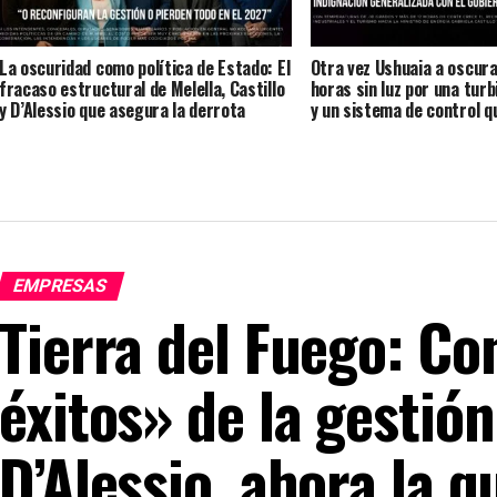
La oscuridad como política de Estado: El
Otra vez Ushuaia a oscura
fracaso estructural de Melella, Castillo
horas sin luz por una tur
y D’Alessio que asegura la derrota
y un sistema de control q
electoral del 2027 de propios y aliados.
no terminó de pagar para
arancarla
EMPRESAS
Tierra del Fuego: Co
éxitos» de la gestión
D’Alessio, ahora la qu