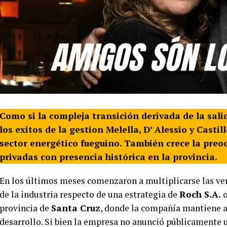
Como si la compleja transición derivada de la sali
los exitos de la gestion Melella, D’ Alessio y Castil
sector energético fueguino. También crece la preo
privadas con presencia histórica en la provincia.
En los últimos meses comenzaron a multiplicarse las ver
de la industria respecto de una estrategia de
Roch S.A.
o
provincia de
Santa Cruz
, donde la compañía mantiene a
desarrollo. Si bien la empresa no anunció públicamente un