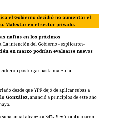
tica el Gobierno decidió no aumentar el
o. Malestar en el sector privado.
las naftas en los próximos
. La intención del Gobierno –explicaron–
cién en marzo podrían evaluarse nuevos
ecidieron postergar hasta marzo la
riado desde que YPF dejó de aplicar subas a
lo González
, anunció a principios de este año
mayo.
a suba anual alcanza a 34%. Según anticiparon