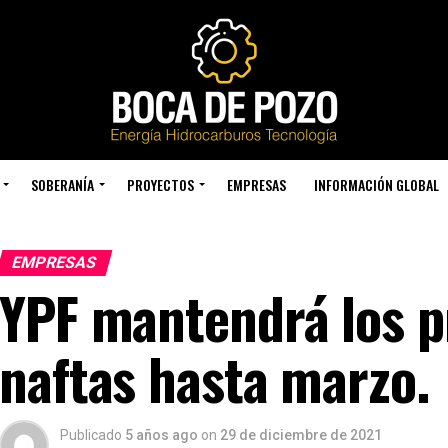
SOBERANÍA
PROYECTOS
EMPRESAS
INFORMACIÓN GLOBAL
EMPRESAS
YPF mantendrá los pr
naftas hasta marzo.
Publicado
5 años ago
on
29 de diciembre de 2021