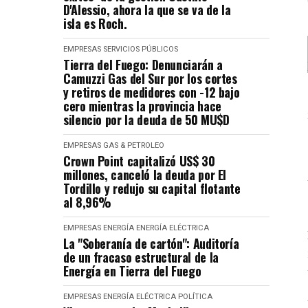
D'Alessio, ahora la que se va de la
isla es Roch.
EMPRESAS
SERVICIOS PÚBLICOS
Tierra del Fuego: Denunciarán a
Camuzzi Gas del Sur por los cortes
y retiros de medidores con -12 bajo
cero mientras la provincia hace
silencio por la deuda de 50 MU$D
EMPRESAS
GAS & PETROLEO
Crown Point capitalizó US$ 30
millones, canceló la deuda por El
Tordillo y redujo su capital flotante
al 8,96%
EMPRESAS
ENERGÍA
ENERGÍA ELÉCTRICA
La "Soberanía de cartón": Auditoría
de un fracaso estructural de la
Energía en Tierra del Fuego
EMPRESAS
ENERGÍA ELÉCTRICA
POLÍTICA