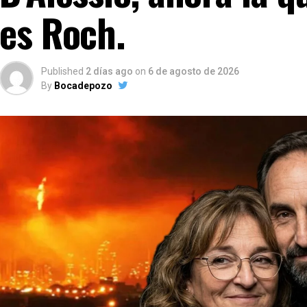
es Roch.
Published
2 días ago
on
6 de agosto de 2026
By
Bocadepozo