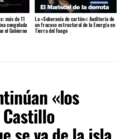
s: más de 11
La «Soberanía de cartón»: Auditoría de
bina congelada
un fracaso estructural de la Energía en
ue el Gobierno
Tierra del Fuego
 poder
ntinúan «los
 Castillo
e se va de la isla