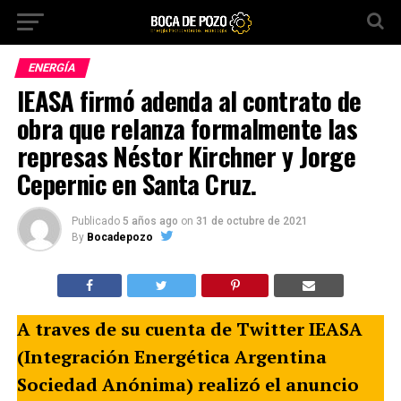
ENERGÍA
IEASA firmó adenda al contrato de
obra que relanza formalmente las
represas Néstor Kirchner y Jorge
Cepernic en Santa Cruz.
Publicado
5 años ago
on
31 de octubre de 2021
By
Bocadepozo
A traves de su cuenta de Twitter IEASA
(Integración Energética Argentina
Sociedad Anónima) realizó el anuncio