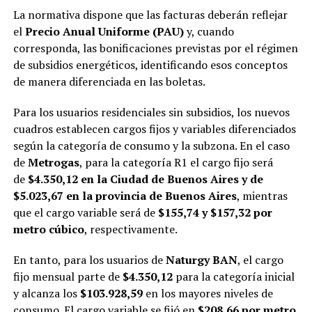
La normativa dispone que las facturas deberán reflejar
el
Precio Anual Uniforme (PAU)
y, cuando
corresponda, las bonificaciones previstas por el régimen
de subsidios energéticos, identificando esos conceptos
de manera diferenciada en las boletas.
Para los usuarios residenciales sin subsidios, los nuevos
cuadros establecen cargos fijos y variables diferenciados
según la categoría de consumo y la subzona. En el caso
de
Metrogas
, para la categoría R1 el cargo fijo será
de
$4.350,12 en la Ciudad de Buenos Aires y de
$5.023,67 en la provincia de Buenos Aires
, mientras
que el cargo variable será de
$155,74 y $157,32 por
metro cúbico
, respectivamente.
En tanto, para los usuarios de
Naturgy BAN
, el cargo
fijo mensual parte de
$4.350,12
para la categoría inicial
y alcanza los
$103.928,59
en los mayores niveles de
consumo. El cargo variable se fijó en
$208,66 por metro