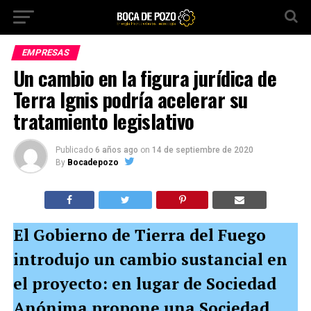
EMPRESAS
Un cambio en la figura jurídica de
Terra Ignis podría acelerar su
tratamiento legislativo
Publicado
6 años ago
on
14 de septiembre de 2020
By
Bocadepozo
El Gobierno de Tierra del Fuego
introdujo un cambio sustancial en
el proyecto: en lugar de Sociedad
Anónima propone una Sociedad