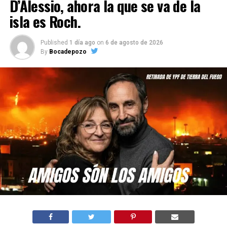
D’Alessio, ahora la que se va de la
isla es Roch.
Published
1 día ago
on
6 de agosto de 2026
By
Bocadepozo