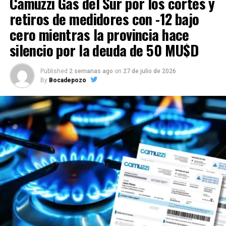
Camuzzi Gas del Sur por los cortes y
retiros de medidores con -12 bajo
cero mientras la provincia hace
silencio por la deuda de 50 MU$D
Published
2 semanas ago
on
27 de julio de 2026
By
Bocadepozo