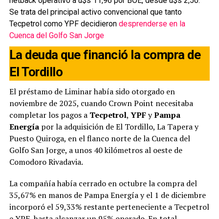
netback operativo a u$s 11,96 por BOE, desde u$s 2,50.
Se trata del principal activo convencional que tanto
Tecpetrol como YPF decidieron
desprenderse en la
Cuenca del Golfo San Jorge
La deuda que financió la compra de
El Tordillo
El préstamo de Liminar había sido otorgado en
noviembre de 2025, cuando Crown Point necesitaba
completar los pagos a
Tecpetrol
,
YPF
y
Pampa
Energía
por la adquisición de El Tordillo, La Tapera y
Puesto Quiroga, en el flanco norte de la Cuenca del
Golfo San Jorge, a unos 40 kilómetros al oeste de
Comodoro Rivadavia.
La compañía había cerrado en octubre la compra del
35,67% en manos de Pampa Energía y el 1 de diciembre
incorporó el 59,33% restante perteneciente a Tecpetrol
e YPF, hasta alcanzar un 95% operado. En total