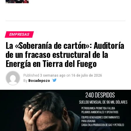
EMPRESAS
La «Soberanía de cartón»: Auditoría
de un fracaso estructural de la
Energía en Tierra del Fuego
Published
3 semanas ago
on
16 de julio de 2026
By
Bocadepozo