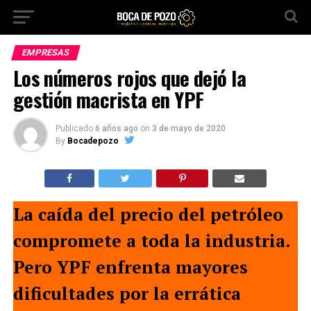
EMPRESAS
Los números rojos que dejó la
gestión macrista en YPF
Publicado
6 años ago
on
3 de mayo de 2020
By
Bocadepozo
La caída del precio del petróleo
compromete a toda la industria.
Pero YPF enfrenta mayores
dificultades por la errática