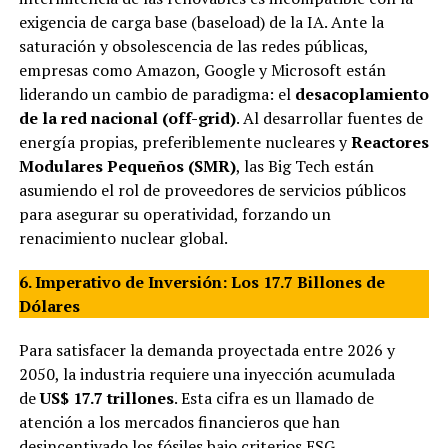
exigencia de carga base (baseload) de la IA. Ante la
saturación y obsolescencia de las redes públicas,
empresas como Amazon, Google y Microsoft están
liderando un cambio de paradigma: el
desacoplamiento
de la red nacional (off-grid)
. Al desarrollar fuentes de
energía propias, preferiblemente nucleares y
Reactores
Modulares Pequeños (SMR)
, las Big Tech están
asumiendo el rol de proveedores de servicios públicos
para asegurar su operatividad, forzando un
renacimiento nuclear global.
6. Imperativo de Inversión: Los 17.7 Billones de
Dólares
Para satisfacer la demanda proyectada entre 2026 y
2050, la industria requiere una inyección acumulada
de
US$ 17.7 trillones
. Esta cifra es un llamado de
atención a los mercados financieros que han
desincentivado los fósiles bajo criterios ESG