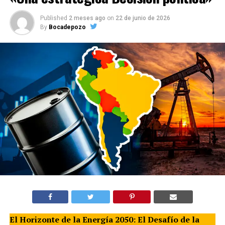
Published
2 meses ago
on
22 de junio de 2026
By
Bocadepozo
El Horizonte de la Energía 2050: El Desafío de la