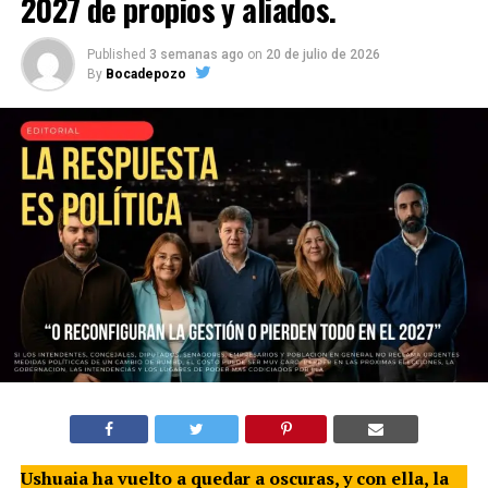
2027 de propios y aliados.
Published
3 semanas ago
on
20 de julio de 2026
By
Bocadepozo
Ushuaia ha vuelto a quedar a oscuras, y con ella, la