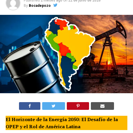
Published
2 meses ago
on
22 de junio de 2026
By
Bocadepozo
El Horizonte de la Energía 2050: El Desafío de la
OPEP y el Rol de América Latina