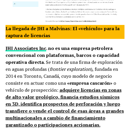
La llegada de JHI a Malvinas: El «vehículo» para la
captura de licencias
JHI Associates Inc
. no es una empresa petrolera
convencional con plataformas, barcos o capacidad
operativa directa
. Se trata de una firma de exploración
en aguas profundas (
frontier exploration
), fundada en
2014 en Toronto, Canadá, cuyo modelo de negocio
consiste en actuar como una
«empresa cascarón»
o
vehículo de prospección:
adquiere licencias en zonas
de alto valor geológico, financia estudios sísmicos
en 3D, identifica prospectos de perforación y luego
transfiere o vende el control de esas áreas a grandes
multinacionales a cambio de financiamiento
garantizado o participaciones accionarias.