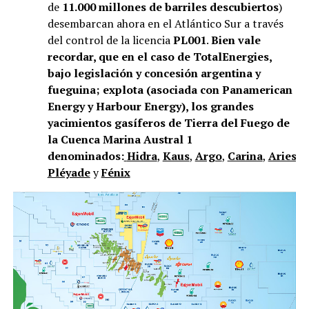
de
11.000 millones de barriles descubiertos
)
desembarcan ahora en el Atlántico Sur a través
del control de la licencia
PL001
.
Bien vale
recordar, que en el caso de TotalEnergies,
bajo legislación y concesión argentina y
fueguina; explota (asociada con Panamerican
Energy y Harbour Energy), los grandes
yacimientos gasíferos de Tierra del Fuego de
la Cuenca Marina Austral 1
denominados:
Hidra
,
Kaus
,
Argo
,
Carina
,
Aries
,
V
Pléyade
y
Fénix