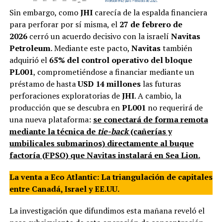
Sin embargo, como
JHI
carecía de la espalda financiera
para perforar por sí misma, el
27 de febrero de
2026
cerró un acuerdo decisivo con la israelí
Navitas
Petroleum
. Mediante este pacto,
Navitas
también
adquirió el
65% del control operativo del bloque
PL001
, comprometiéndose a financiar mediante un
préstamo de hasta
USD 14 millones
las futuras
perforaciones exploratorias de
JHI
. A cambio, la
producción que se descubra en
PL001
no requerirá de
una nueva plataforma:
se conectará de forma remota
mediante la técnica de
tie-back
(cañerías y
umbilicales submarinos) directamente al buque
factoría (FPSO) que Navitas instalará en Sea Lion.
La venta a Eco Atlantic: La triangulación de capitales
entre Canadá, Israel y EE.UU.
La investigación que difundimos esta mañana reveló el