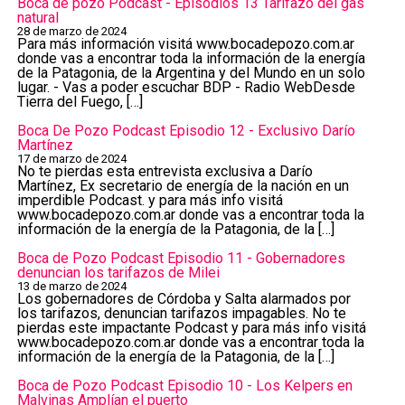
Boca de pozo Podcast - Episodios 13 Tarifazo del gas
natural
28 de marzo de 2024
Para más información visitá ⁠⁠www.bocadepozo.com.ar⁠⁠
donde vas a encontrar toda la información de la energía
de la Patagonia, de la Argentina y del Mundo en un solo
lugar. - Vas a poder escuchar BDP - Radio WebDesde
Tierra del Fuego, […]
Boca De Pozo Podcast Episodio 12 - Exclusivo Darío
Martínez
17 de marzo de 2024
No te pierdas esta entrevista exclusiva a Darío
Martínez, Ex secretario de energía de la nación en un
imperdible Podcast. y para más info visitá
⁠⁠www.bocadepozo.com.ar⁠⁠ donde vas a encontrar toda la
información de la energía de la Patagonia, de la […]
Boca de Pozo Podcast Episodio 11 - Gobernadores
denuncian los tarifazos de Milei
13 de marzo de 2024
Los gobernadores de Córdoba y Salta alarmados por
los tarifazos, denuncian tarifazos impagables. No te
pierdas este impactante Podcast y para más info visitá
⁠⁠www.bocadepozo.com.ar⁠⁠ donde vas a encontrar toda la
información de la energía de la Patagonia, de la […]
Boca de Pozo Podcast Episodio 10 - Los Kelpers en
Malvinas Amplían el puerto