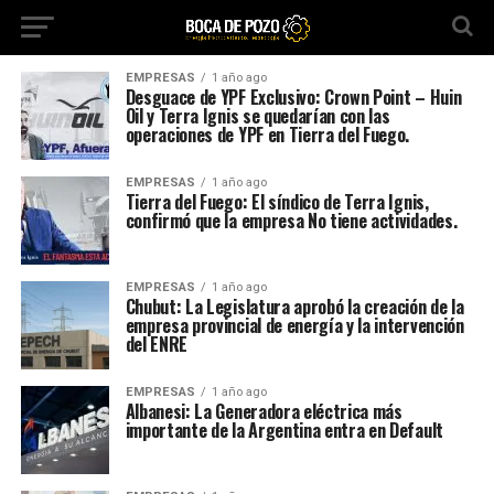
EMPRESAS
1 año ago
Desguace de YPF Exclusivo: Crown Point – Huin
Oil y Terra Ignis se quedarían con las
operaciones de YPF en Tierra del Fuego.
EMPRESAS
1 año ago
Tierra del Fuego: El síndico de Terra Ignis,
confirmó que la empresa No tiene actividades.
EMPRESAS
1 año ago
Chubut: La Legislatura aprobó la creación de la
empresa provincial de energía y la intervención
del ENRE
EMPRESAS
1 año ago
Albanesi: La Generadora eléctrica más
importante de la Argentina entra en Default