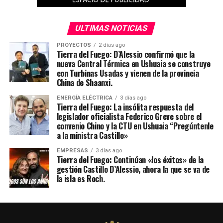
ULTIMAS NOTICIAS
PROYECTOS
2 días ago
Tierra del Fuego: D’Alessio confirmó que la
nueva Central Térmica en Ushuaia se construye
con Turbinas Usadas y vienen de la provincia
China de Shaanxi.
ENERGÍA ELÉCTRICA
3 días ago
Tierra del Fuego: La insólita respuesta del
legislador oficialista Federico Greve sobre el
convenio Chino y la CTU en Ushuaia “Pregúntenle
a la ministra Castillo»
EMPRESAS
3 días ago
Tierra del Fuego: Continúan «los éxitos» de la
gestión Castillo D’Alessio, ahora la que se va de
la isla es Roch.