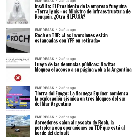
EMPRESAS
2 años ago
Insólito: El Presidente de la empresa fueguina
«Terra Ignis» es Ministro de infraestructura de
Neuquén. ¿Otra HI.FU.SA?
EMPRESAS
2 años ago
Roch en TDF: «Las inversiones están
estancadas con YPF en retirada»
EMPRESAS
2 años ago
Luego de las denuncias públicas: Navitas
bloquea el acceso a su página web a la Argentina
EMPRESAS
2 años ago
Tierra del Fuego: La Noruega Equinor comienza
la exploración sísmica en tres bloques del sur
del Mar Argentino
EMPRESAS
2 años ago
Acreedores salen al rescate de Roch, la
petrolera con operaciones en TDF que está al
borde del default