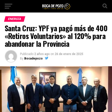
ENERGÍA
Santa Cruz: YPF ya pagó más de 400
«Retiros Voluntarios» al 120% para
abandonar la Provincia
Publicado
2 años ago
on
26 de enero de 2025
By
Bocadepozo