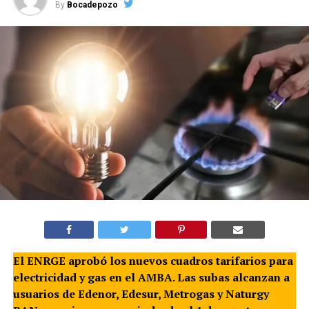
By
Bocadepozo
El ENRGE aprobó los nuevos cuadros tarifarios para
electricidad y gas en el AMBA. Las subas alcanzan a
usuarios de Edenor, Edesur, Metrogas y Naturgy