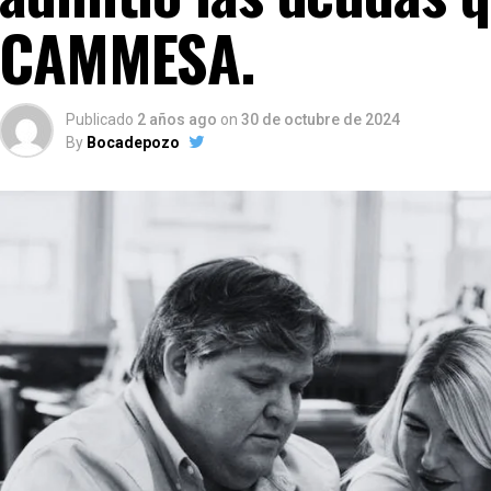
CAMMESA.
Publicado
2 años ago
on
30 de octubre de 2024
By
Bocadepozo