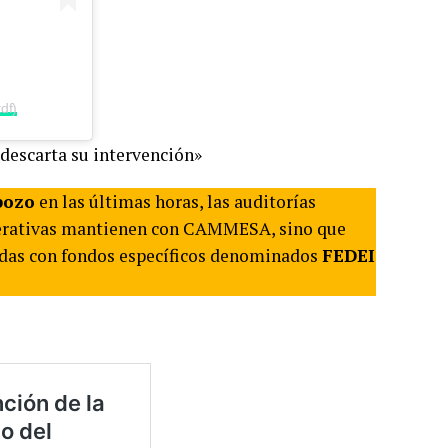
df)
descarta su intervención»
pozo
en las últimas horas, las auditorías
operativas mantienen con CAMMESA, sino que
adas con fondos específicos denominados
FEDEI