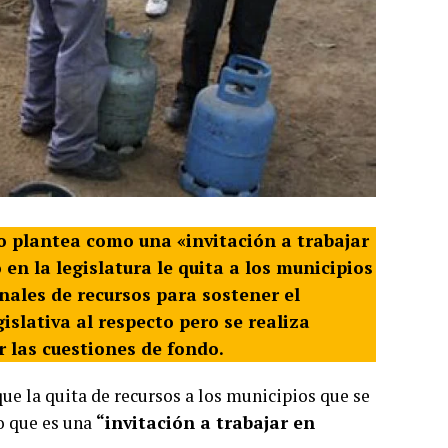
lo plantea como una «invitación a trabajar
en la legislatura le quita a los municipios
nales de recursos para sostener el
islativa al respecto pero se realiza
 las cuestiones de fondo.
ue la quita de recursos a los municipios que se
no que es una
“invitación a trabajar en