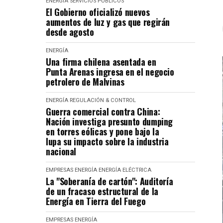
ENERGÍA
SERVICIOS PÚBLICOS
El Gobierno oficializó nuevos
aumentos de luz y gas que regirán
desde agosto
ENERGÍA
Una firma chilena asentada en
Punta Arenas ingresa en el negocio
petrolero de Malvinas
ENERGÍA
REGULACIÓN & CONTROL
Guerra comercial contra China:
Nación investiga presunto dumping
en torres eólicas y pone bajo la
lupa su impacto sobre la industria
nacional
EMPRESAS
ENERGÍA
ENERGÍA ELÉCTRICA
La "Soberanía de cartón": Auditoría
de un fracaso estructural de la
Energía en Tierra del Fuego
EMPRESAS
ENERGÍA