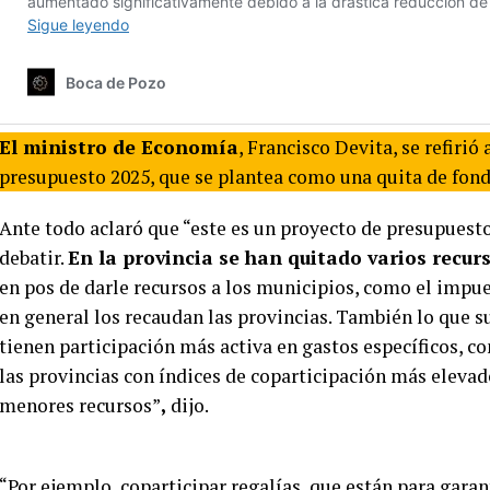
El ministro de Economía
, Francisco Devita, se refirió 
presupuesto 2025, que se plantea como una quita de fond
Ante todo aclaró que “este es un proyecto de presupuesto
debatir.
En la provincia se han quitado varios recurs
en pos de darle recursos a los municipios, como el impu
en general los recaudan las provincias. También lo que s
tienen participación más activa en gastos específicos, 
las provincias con índices de coparticipación más eleva
menores recursos”
,
dijo.
“Por ejemplo, coparticipar regalías, que están para gara