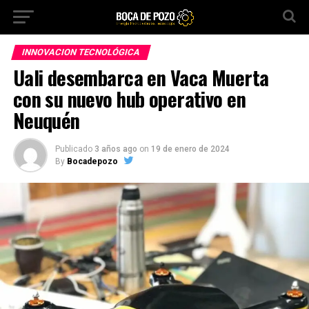
INNOVACION TECNOLÓGICA
Uali desembarca en Vaca Muerta
con su nuevo hub operativo en
Neuquén
Publicado
3 años ago
on
19 de enero de 2024
By
Bocadepozo