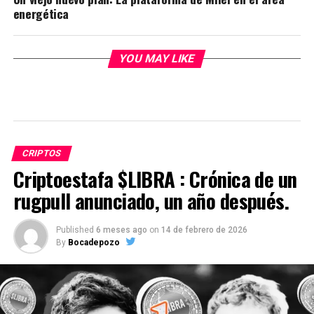
energética
YOU MAY LIKE
CRIPTOS
Criptoestafa $LIBRA : Crónica de un
rugpull anunciado, un año después.
Published
6 meses ago
on
14 de febrero de 2026
By
Bocadepozo