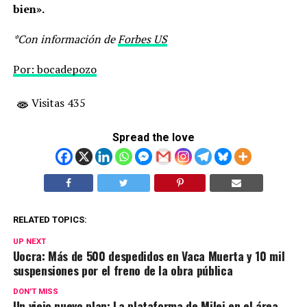
bien».
*Con información de
Forbes US
Por: bocadepozo
Visitas 435
Spread the love
RELATED TOPICS:
UP NEXT
Uocra: Más de 500 despedidos en Vaca Muerta y 10 mil
suspensiones por el freno de la obra pública
DON'T MISS
Un viejo nuevo plan: La plataforma de Milei en el área