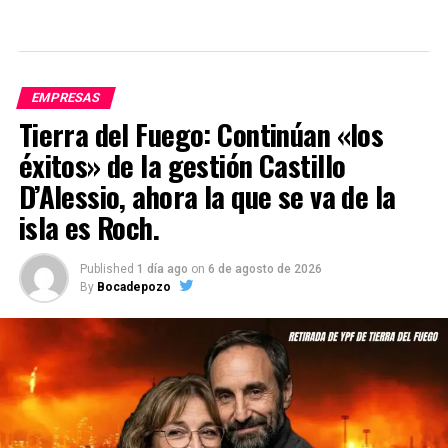
EMPRESAS
Tierra del Fuego: Continúan «los
éxitos» de la gestión Castillo
D’Alessio, ahora la que se va de la
isla es Roch.
Published
1 día ago
on
6 de agosto de 2026
By
Bocadepozo