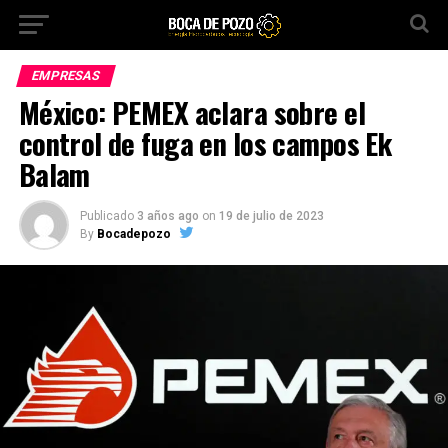
EMPRESAS
México: PEMEX aclara sobre el
control de fuga en los campos Ek
Balam
Publicado
3 años ago
on
19 de julio de 2023
By
Bocadepozo