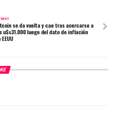
 NEXT
tcoin se da vuelta y cae tras acercarse a
s u$s31.000 luego del dato de inflación
e EEUU
IKE