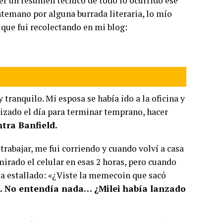
ser un resumen técnico de todo lo ocurrido ese
ntemano por alguna burrada literaria, lo mío
 que fui recolectando en mi blog:
 tranquilo. Mi esposa se había ido a la oficina y
nizado el día para terminar temprano, hacer
tra Banfield.
rabajar, me fui corriendo y cuando volví a casa
mirado el celular en esas 2 horas, pero cuando
enía estallado: «¿Viste la memecoin que sacó
». No entendía nada… ¿Milei había lanzado