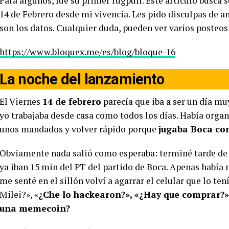
Para algunos, fue su primer rugpull. Este artículo busca 
14 de Febrero desde mi vivencia. Les pido disculpas de a
son los datos. Cualquier duda, pueden ver varios posteos
https://www.bloquex.me/es/blog/bloque-16
La noche del lanzamiento
El Viernes
14 de febrero
parecía que iba a ser un día muy
yo trabajaba desde casa como todos los días. Había orga
unos mandados y volver rápido porque
jugaba Boca con
Obviamente nada salió como esperaba: terminé tarde de t
ya iban 15 min del PT del partido de Boca. Apenas había 
me senté en el sillón volví a agarrar el celular que lo t
Milei?», «
¿Che lo hackearon?», «¿Hay que comprar?
una memecoin?