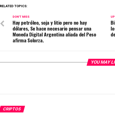
RELATED TOPICS:
DON'T MISS
UP
Hay petróleo, soja y litio pero no hay
Bi
dólares, Se hace necesario pensar una
lo
Moneda Digital Argentina aliada del Peso
d
afirma Solorza.
YOU MAY L
CRIPTOS