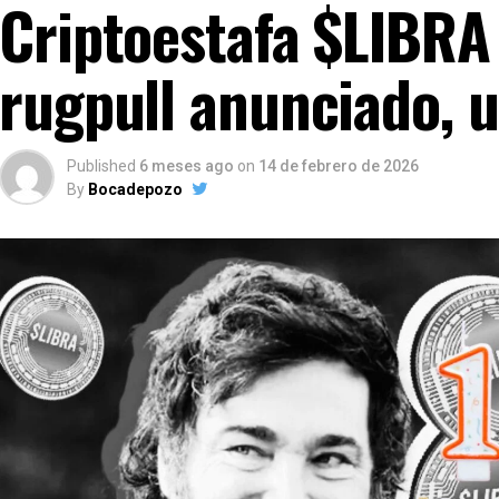
Criptoestafa $LIBRA 
rugpull anunciado, 
Published
6 meses ago
on
14 de febrero de 2026
By
Bocadepozo