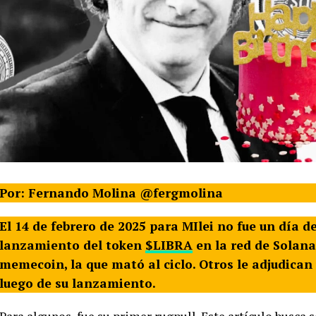
Por: Fernando Molina @fergmolina
El 14 de febrero de 2025 para MIlei no fue un día d
lanzamiento del token
$LIBRA
en la red de Solana
memecoin, la que mató al ciclo. Otros le adjudican
luego de su lanzamiento.