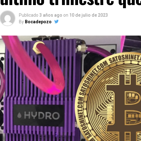
Publicado
3 años ago
on
10 de julio de 2023
By
Bocadepozo