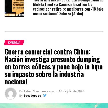
Melella frente a Camuzzi la sufren los
vecinos con retiro de medidores con -18 bajo
cero» sentenció Solorza (Audio)
ENERGÍA
Guerra comercial contra China:
Nación investiga presunto dumping
en torres eólicas y pone bajo la lupa
su impacto sobre la industria
nacional
Published
3 semanas ago
on
16 de julio de 2026
By
Bocadepozo