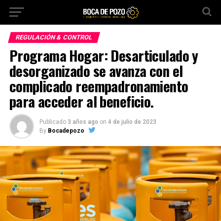
REGULACIÓN & CONTROL
Programa Hogar: Desarticulado y
desorganizado se avanza con el
complicado reempadronamiento
para acceder al beneficio.
Publicado
3 años ago
on
4 de julio de 2023
By
Bocadepozo