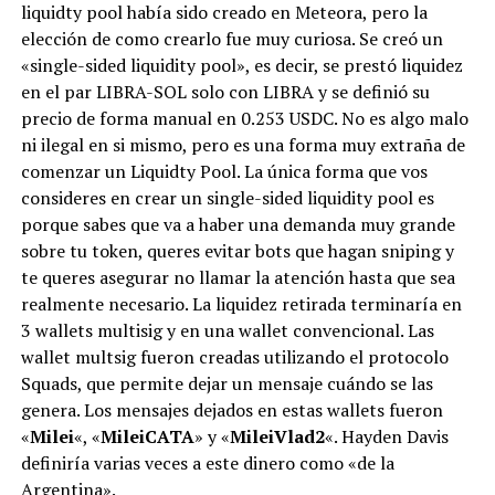
liquidty pool había sido creado en Meteora, pero la
elección de como crearlo fue muy curiosa. Se creó un
«single-sided liquidity pool», es decir, se prestó liquidez
en el par LIBRA-SOL solo con LIBRA y se definió su
precio de forma manual en 0.253 USDC. No es algo malo
ni ilegal en si mismo, pero es una forma muy extraña de
comenzar un Liquidty Pool. La única forma que vos
consideres en crear un single-sided liquidity pool es
porque sabes que va a haber una demanda muy grande
sobre tu token, queres evitar bots que hagan sniping y
te queres asegurar no llamar la atención hasta que sea
realmente necesario. La liquidez retirada terminaría en
3 wallets multisig y en una wallet convencional. Las
wallet multsig fueron creadas utilizando el protocolo
Squads, que permite dejar un mensaje cuándo se las
genera. Los mensajes dejados en estas wallets fueron
«
Milei
«, «
MileiCATA
» y «
MileiVlad2
«. Hayden Davis
definiría varias veces a este dinero como «de la
Argentina».