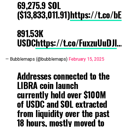
69,275.9 SOL
($13,833,011.91)
https://t.co/bE
891.53K
USDC
https://t.co/FuxzuUuDJl
…
— Bubblemaps (@bubblemaps)
February 15, 2025
Addresses connected to the
LIBRA coin launch
currently hold over $100M
of USDC and SOL extracted
from liquidity over the past
18 hours, mostly moved to