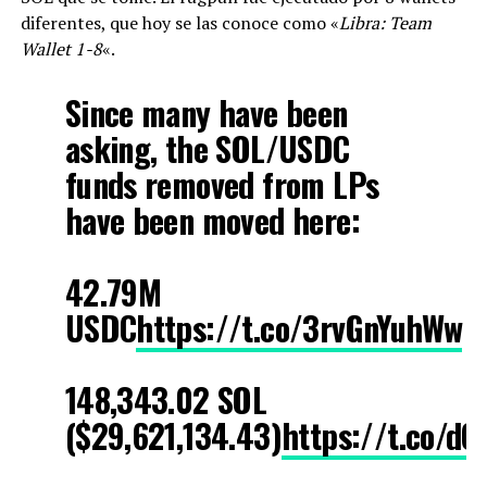
diferentes, que hoy se las conoce como «
Libra: Team
Wallet 1-8
«.
Since many have been
asking, the SOL/USDC
funds removed from LPs
have been moved here:
42.79M
USDC
https://t.co/3rvGnYuhWw
148,343.02 SOL
($29,621,134.43)
https://t.co/d