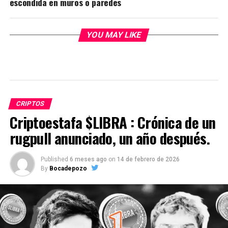
escondida en muros o paredes
YOU MAY LIKE
CRIPTOS
Criptoestafa $LIBRA : Crónica de un
rugpull anunciado, un año después.
Published
6 meses ago
on
14 de febrero de 2026
By
Bocadepozo