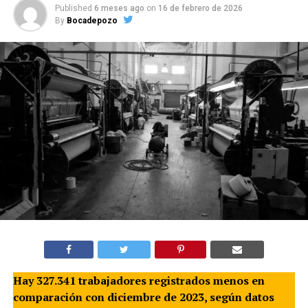
Published
6 meses ago
on
16 de febrero de 2026
By
Bocadepozo
Hay 327.341 trabajadores registrados menos en
comparación con diciembre de 2023, según datos