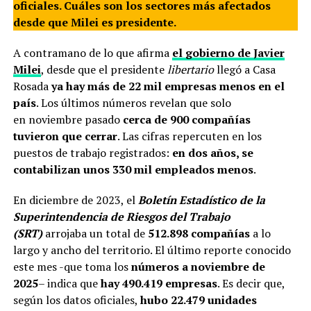
oficiales. Cuáles son los sectores más afectados
desde que Milei es presidente.
A contramano de lo que afirma
el gobierno de Javier
Milei
, desde que el presidente
libertario
llegó a Casa
Rosada
ya hay más de 22 mil empresas menos en el
país
. Los últimos números revelan que solo
en noviembre pasado
cerca de 900 compañías
tuvieron que cerrar
. Las cifras repercuten en los
puestos de trabajo registrados:
en dos años, se
contabilizan unos 330 mil empleados menos
.
En diciembre de 2023, el
Boletín Estadístico de la
Superintendencia de Riesgos del Trabajo
(SRT)
arrojaba un total de
512.898 compañías
a lo
largo y ancho del territorio. El último reporte conocido
este mes -que toma los
números a noviembre de
2025
– indica que
hay 490.419 empresas
. Es decir que,
según los datos oficiales,
hubo 22.479 unidades