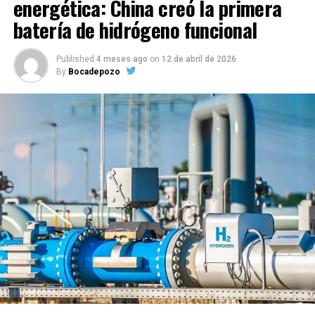
energética: China creó la primera
batería de hidrógeno funcional
Published
4 meses ago
on
12 de abril de 2026
By
Bocadepozo