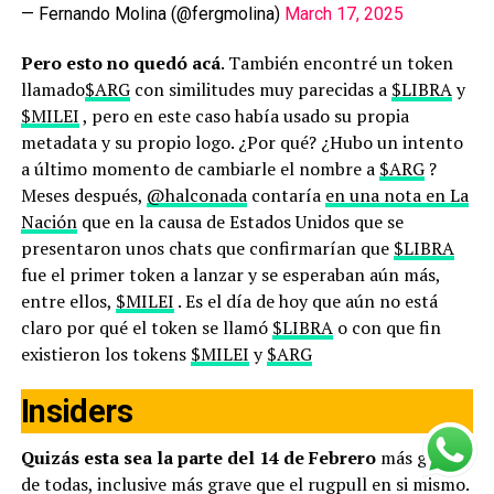
— Fernando Molina (@fergmolina)
March 17, 2025
Pero esto no quedó acá
. También encontré un token
llamado
$ARG
con similitudes muy parecidas a
$LIBRA
y
$MILEI
, pero en este caso había usado su propia
metadata y su propio logo. ¿Por qué? ¿Hubo un intento
a último momento de cambiarle el nombre a
$ARG
?
Meses después,
@halconada
contaría
en una nota en La
Nación
que en la causa de Estados Unidos que se
presentaron unos chats que confirmarían que
$LIBRA
fue el primer token a lanzar y se esperaban aún más,
entre ellos,
$MILEI
. Es el día de hoy que aún no está
claro por qué el token se llamó
$LIBRA
o con que fin
existieron los tokens
$MILEI
y
$ARG
Insiders
Quizás esta sea la parte del 14 de Febrero
más grave
de todas, inclusive más grave que el rugpull en si mismo.