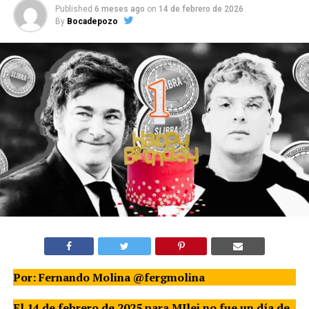
Published
6 meses ago
on
14 de febrero de 2026
By
Bocadepozo
Por: Fernando Molina @fergmolina
El 14 de febrero de 2025 para MIlei no fue un día de