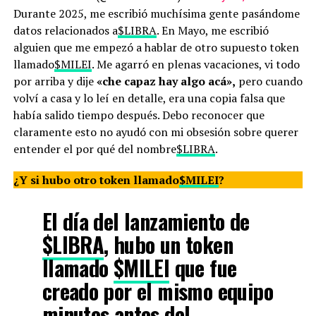
Durante 2025, me escribió muchísima gente pasándome
datos relacionados a
$LIBRA
. En Mayo, me escribió
alguien que me empezó a hablar de otro supuesto token
llamado
$MILEI
. Me agarró en plenas vacaciones, vi todo
por arriba y dije
«che capaz hay algo acá»,
pero cuando
volví a casa y lo leí en detalle, era una copia falsa que
había salido tiempo después. Debo reconocer que
claramente esto no ayudó con mi obsesión sobre querer
entender el por qué del nombre
$LIBRA
.
¿Y si hubo otro token llamado
$MILEI
?
El día del lanzamiento de
$LIBRA
, hubo un token
llamado
$MILEI
que fue
creado por el mismo equipo
minutos antes del