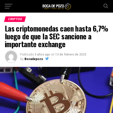
CRIPTOS
Las criptomonedas caen hasta 6,7%
luego de que la SEC sancione a
importante exchange
Publicado
3 años ago
on
13 de febrero de 2023
By
Bocadepozo