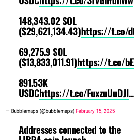
USDC
https://t.co/3rvGnYuhWw
148,343.02 SOL
($29,621,134.43)
https://t.co/d
69,275.9 SOL
($13,833,011.91)
https://t.co/bE
891.53K
USDC
https://t.co/FuxzuUuDJl
…
— Bubblemaps (@bubblemaps)
February 15, 2025
Addresses connected to the
LIBRA coin launch