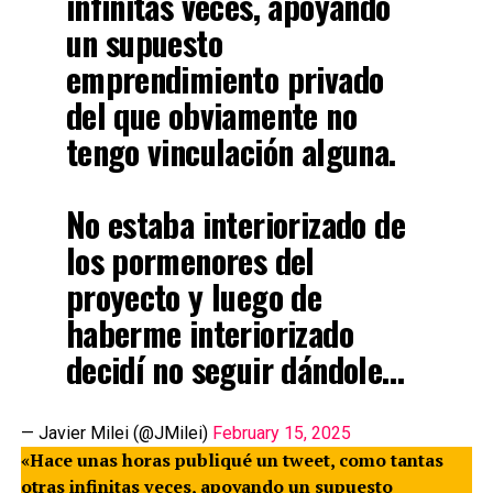
infinitas veces, apoyando
un supuesto
emprendimiento privado
del que obviamente no
tengo vinculación alguna.
No estaba interiorizado de
los pormenores del
proyecto y luego de
haberme interiorizado
decidí no seguir dándole…
— Javier Milei (@JMilei)
February 15, 2025
«Hace unas horas publiqué un tweet, como tantas
otras infinitas veces, apoyando un supuesto