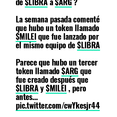
de
$LIBRA
a
$ARG
?
La semana pasada comenté
que hubo un token llamado
$MILEI
que fue lanzado por
el mismo equipo de
$LIBRA
Parece que hubo un tercer
token llamado
$ARG
que
fue creado después que
$LIBRA
y
$MILEI
, pero
antes…
pic.twitter.com/cwYkesjr44