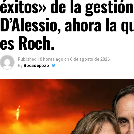
éxitos» de la gestión
D’Alessio, ahora la qu
es Roch.
Published
10 horas ago
on
6 de agosto de 2026
By
Bocadepozo