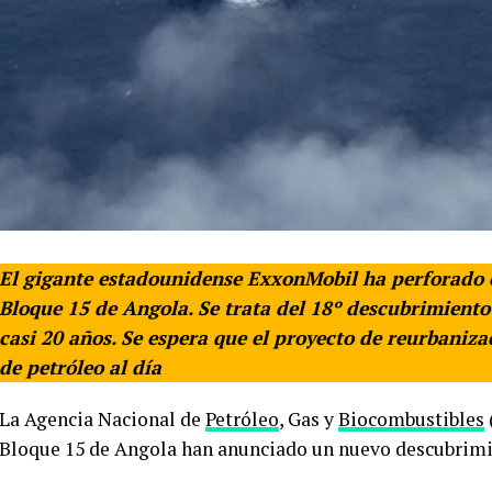
El gigante estadounidense ExxonMobil ha perforado c
Bloque 15 de Angola. Se trata del 18º descubrimiento
casi 20 años. Se espera que el proyecto de reurbaniz
de petróleo al día
La Agencia Nacional de
Petróleo
, Gas y
Biocombustibles
Bloque 15 de Angola han anunciado un nuevo descubrimie