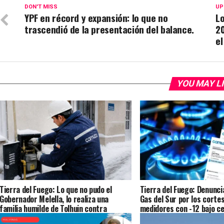
DON'T MISS
UP
YPF en récord y expansión: lo que no
Lo
trascendió de la presentación del balance.
20
el
YOU MAY L
Tierra del Fuego: Lo que no pudo el
Tierra del Fuego: Denunci
Gobernador Melella, lo realiza una
Gas del Sur por los cortes
familia humilde de Tolhuin contra
medidores con -12 bajo ce
Camuzzi
provincia hace silencio po