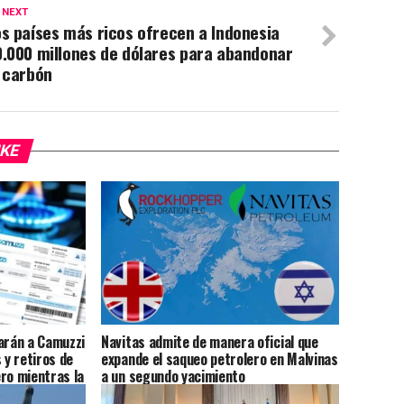
 NEXT
s países más ricos ofrecen a Indonesia
.000 millones de dólares para abandonar
 carbón
IKE
arán a Camuzzi
Navitas admite de manera oficial que
 y retiros de
expande el saqueo petrolero en Malvinas
ro mientras la
a un segundo yacimiento
r la deuda de