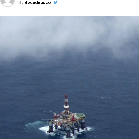
By
Bocadepozo