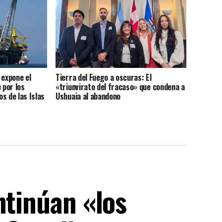
 expone el
Tierra del Fuego a oscuras: El
 por los
«triunvirato del fracaso» que condena a
s de las Islas
Ushuaia al abandono
ntinúan «los