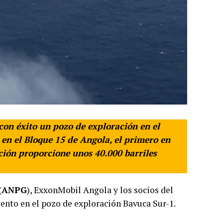
on éxito un pozo de exploración en el
 en el Bloque 15 de Angola, el primero en
ación proporcione unos 40.000 barriles
(
ANPG
), ExxonMobil Angola y los socios del
nto en el pozo de exploración Bavuca Sur-1.