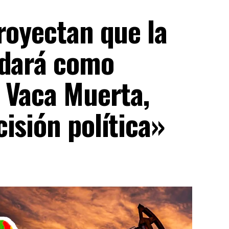
royectan que la
idará como
a Vaca Muerta,
isión política»