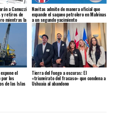
arán a Camuzzi
Navitas admite de manera oficial que
 y retiros de
expande el saqueo petrolero en Malvinas
ro mientras la
a un segundo yacimiento
r la deuda de
 expone el
Tierra del Fuego a oscuras: El
 por los
«triunvirato del fracaso» que condena a
s de las Islas
Ushuaia al abandono