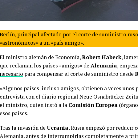
Berlín, principal afectado por el corte de suministro rus
«astronómicos» a un «país amigo».
El ministro alemán de Economía,
Robert
Habeck
, lame
que reclaman los países «amigos» de
Alemania
, empez
necesario
para compensar el corte de suministro desde
R
«Algunos países, incluso amigos, obtienen a veces unos 
entrevista con el diario regional Neue Osnabrücker Zeit
el ministro, quien instó a la
Comisión
Europea
(órgano 
esos países.
Tras la invasión de
Ucrania
, Rusia empezó por reducir 
Alemania, antes de interrumpirlas completamente a pri