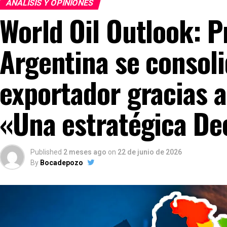
ANÁLISIS Y OPINIONES
World Oil Outlook: P
Argentina se consol
exportador gracias 
«Una estratégica Dec
Published
2 meses ago
on
22 de junio de 2026
By
Bocadepozo