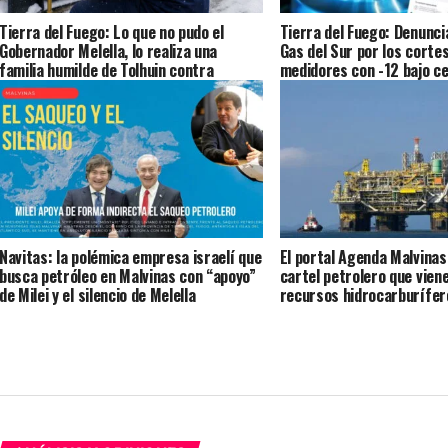
Tierra del Fuego: Lo que no pudo el
Tierra del Fuego: Denunci
Gobernador Melella, lo realiza una
Gas del Sur por los cortes
familia humilde de Tolhuin contra
medidores con -12 bajo ce
Camuzzi
provincia hace silencio po
50 MU$D
Navitas: la polémica empresa israelí que
El portal Agenda Malvinas
busca petróleo en Malvinas con “apoyo”
cartel petrolero que viene
de Milei y el silencio de Melella
recursos hidrocarburífero
Malvinas