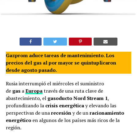
Gazprom aduce tareas de mantenimiento. Los
precios del gas al por mayor se quintuplicaron
desde agosto pasado.
Rusia interrumpió el miércoles el suministro
de
gas
a
Europa
través de una ruta clave de
abastecimiento, el
gasoducto Nord Stream 1
,
profundizando la
crisis energética
y elevando las
perspectivas de una
recesión
y de un
racionamiento
energético
en algunos de los países más ricos de la
región.