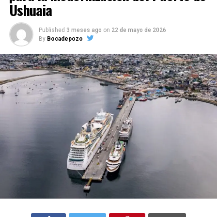
Ushuaia
Published
3 meses ago
on
22 de mayo de 2026
By
Bocadepozo