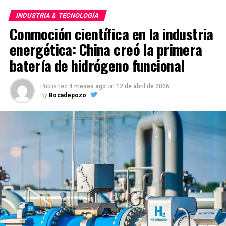
INDUSTRIA & TECNOLOGÍA
Conmoción científica en la industria
energética: China creó la primera
batería de hidrógeno funcional
Published
4 meses ago
on
12 de abril de 2026
By
Bocadepozo