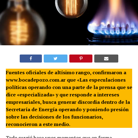
Fuentes oficiales de altísimo rango, confirmaron a
www.bocadepozo.com.ar que «Las especulaciones
políticas operando con una parte de la prensa que se
dice «especializada» y que responde a intereses
empresariales, busca generar discordia dentro de la
Secretaría de Energía operando y poniendo presión
sobre las decisiones de los funcionarios,
reconocieron a este medio.
Todo surgió hace unos momentos que en forma