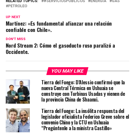
RELATED TOPICS:
#SERVICIOSPÚBLICOS
ENERGÍA
GAS
PETROLEO
UP NEXT
Martínez: «Es fundamental afianzar una relación
confiable con Chile».
DON'T MISS
Nord Stream 2: Cómo el gasoducto ruso paralizó a
Occidente.
YOU MAY LIKE
Tierra del Fuego: D’Alessio confirmó que la
nueva Central Térmica en Ushuaia se
construye con Turbinas Usadas y vienen de
la provincia China de Shaanxi.
Tierra del Fuego: La insólita respuesta del
legislador oficialista Federico Greve sobre el
convenio Chino y la CTU en Ushuaia
“Pregúntenle a la ministra Castillo»