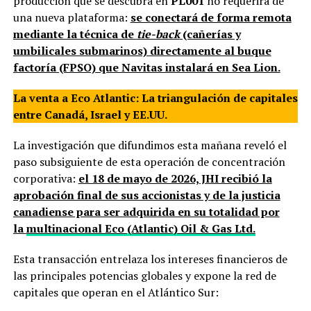
producción que se descubra en
PL001
no requerirá de
una nueva plataforma:
se conectará de forma remota
mediante la técnica de
tie-back
(cañerías y
umbilicales submarinos) directamente al buque
factoría (FPSO) que Navitas instalará en Sea Lion.
La venta a Eco Atlantic: La triangulación de capitales
entre Canadá, Israel y EE.UU.
La investigación que difundimos esta mañana reveló el
paso subsiguiente de esta operación de concentración
corporativa:
el 18 de mayo de 2026, JHI recibió la
aprobación final de sus accionistas y de la justicia
canadiense para ser adquirida en su totalidad por
la
multinacional Eco (Atlantic) Oil & Gas Ltd.
Esta transacción entrelaza los intereses financieros de
las principales potencias globales y expone la red de
capitales que operan en el Atlántico Sur: