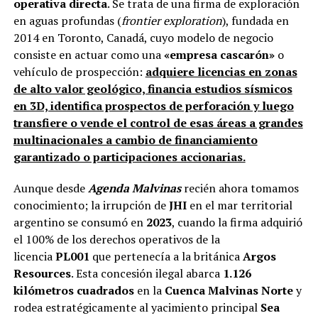
operativa directa
. Se trata de una firma de exploración
en aguas profundas (
frontier exploration
), fundada en
2014 en Toronto, Canadá, cuyo modelo de negocio
consiste en actuar como una
«empresa cascarón»
o
vehículo de prospección:
adquiere licencias en zonas
de alto valor geológico, financia estudios sísmicos
en 3D, identifica prospectos de perforación y luego
transfiere o vende el control de esas áreas a grandes
multinacionales a cambio de financiamiento
garantizado o participaciones accionarias.
Aunque desde
Agenda Malvinas
recién ahora tomamos
conocimiento; la irrupción de
JHI
en el mar territorial
argentino se consumó en
2023
, cuando la firma adquirió
el 100% de los derechos operativos de la
licencia
PL001
que pertenecía a la británica
Argos
Resources
. Esta concesión ilegal abarca
1.126
kilómetros cuadrados
en la
Cuenca Malvinas Norte
y
rodea estratégicamente al yacimiento principal
Sea