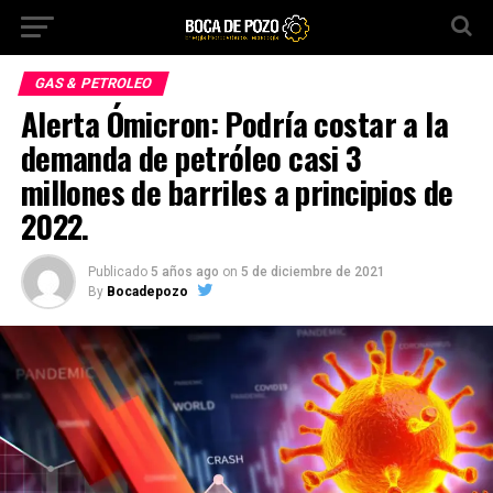
GAS & PETROLEO
Alerta Ómicron: Podría costar a la
demanda de petróleo casi 3
millones de barriles a principios de
2022.
Publicado
5 años ago
on
5 de diciembre de 2021
By
Bocadepozo