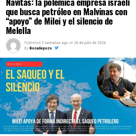
Navitas: la polémica empresa israelí
que busca petróleo en Malvinas con
“apoyo” de Milei y el silencio de
Melella
Published
2 semanas ago
on
26 de julio de 2026
By
Bocadepozo