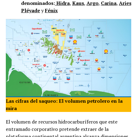
denominados:
Hidra
,
Kaus
,
Argo
,
Carina
,
Aries
,
V
Pléyade
y
Fénix
Las cifras del saqueo: El volumen petrolero en la
mira
El volumen de recursos hidrocarburíferos que este
entramado corporativo pretende extraer de la
plataforma continental argentina alcanza dimensiones